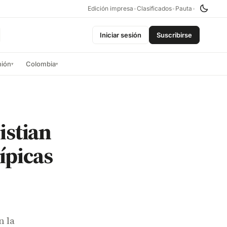
Edición impresa
•
Clasificados
•
Pauta
•
Iniciar sesión
Suscribirse
nión
Colombia
▾
▾
istian
típicas
n la