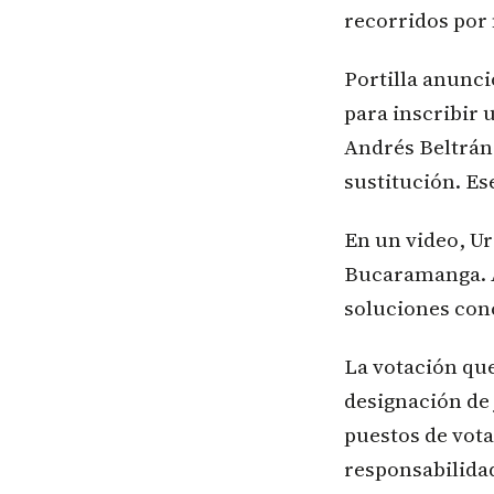
recorridos por
Portilla anunció
para inscribir 
Andrés Beltrán 
sustitución. E
En un video, Ur
Bucaramanga. A
soluciones conc
La votación que
designación de 
puestos de vot
responsabilida