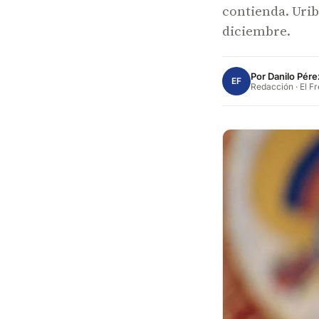
contienda. Urib
diciembre.
Por
Danilo Pére
EF
Redacción · El F