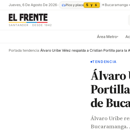
Jueves, 6 De Agosto De 2026
•
☀
Bucaramanga
Pico y placa
5 y 6
SANTANDER · DESDE 1942
Área Metro
Ac
▾
Portada
/
tendencia
/
TENDENCIA
Álvaro 
Portilla
de Buc
Álvaro Uribe res
Bucaramanga. A