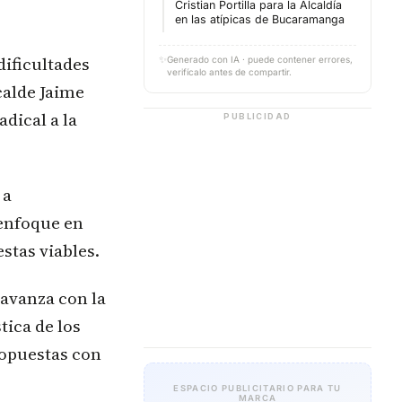
Cristian Portilla para la Alcaldía
en las atípicas de Bucaramanga
dificultades
✨
Generado con IA · puede contener errores,
verifícalo antes de compartir.
calde Jaime
dical a la
PUBLICIDAD
 a
enfoque en
stas viables.
 avanza con la
tica de los
ropuestas con
ESPACIO PUBLICITARIO PARA TU
MARCA