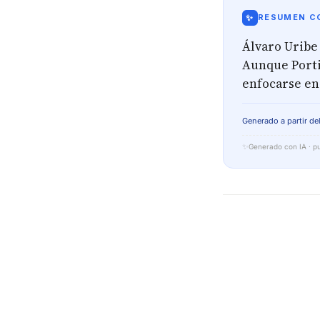
✨
RESUMEN CO
Álvaro Uribe 
Aunque Porti
enfocarse en 
Generado a partir del
✨
Generado con IA · pu