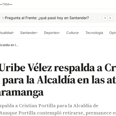
—
TRM
—
✨
Pregunta al Frente: ¿qué pasó hoy en Santander?
⌘
K
tualidad
Santander
Deportes
Cultura
Tecnología
Opi
▾
▾
▾
▾
Álvaro Uribe Vélez respalda a Cristian Portilla para la Alcaldía en las atípicas de Bucaramanga
Uribe Vélez respalda a Cr
 para la Alcaldía en las a
aramanga
palda a Cristian Portilla para la Alcaldía de
unque Portilla contempló retirarse, permanece e