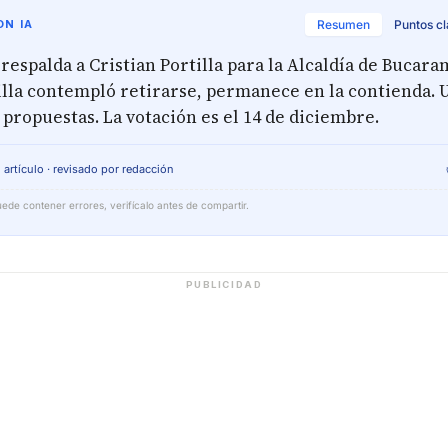
N IA
Resumen
Puntos c
respalda a Cristian Portilla para la Alcaldía de Bucar
lla contempló retirarse, permanece en la contienda. 
propuestas. La votación es el 14 de diciembre.
 artículo · revisado por redacción
ede contener errores, verifícalo antes de compartir.
PUBLICIDAD