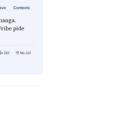
lave
Contexto
amanga.
Uribe pide
👍 Útil
👎 No útil