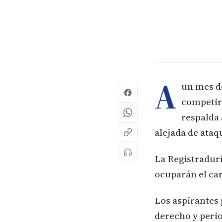
A
un mes d
competirá
respalda 
alejada de ataq
La Registradurí
ocuparán el car
Los aspirantes 
derecho y perio