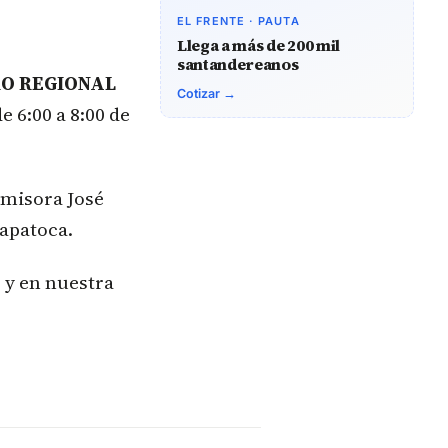
EL FRENTE · PAUTA
Llega a más de 200 mil
santandereanos
RO REGIONAL
Cotizar →
e 6:00 a 8:00 de
Emisora José
apatoca.
 y en nuestra