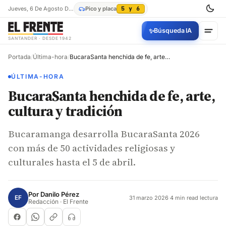
Jueves, 6 De Agosto De 2026
Pico y placa
5 y 6
✨
Búsqueda IA
SANTANDER · DESDE 1942
Portada
/
Última-hora
/
BucaraSanta henchida de fe, arte, cultura y tradición
ÚLTIMA-HORA
BucaraSanta henchida de fe, arte,
cultura y tradición
Bucaramanga desarrolla BucaraSanta 2026
con más de 50 actividades religiosas y
culturales hasta el 5 de abril.
Por
Danilo Pérez
EF
31 marzo 2026
·
4 min read lectura
Redacción · El Frente