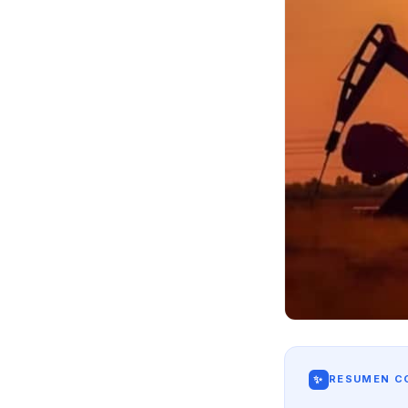
✨
RESUMEN CO