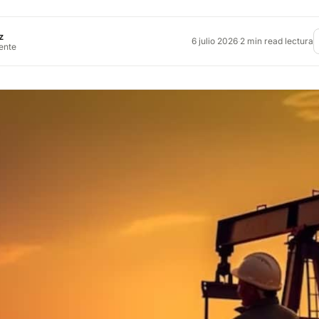
z
6 julio 2026
·
2 min read lectura
rente