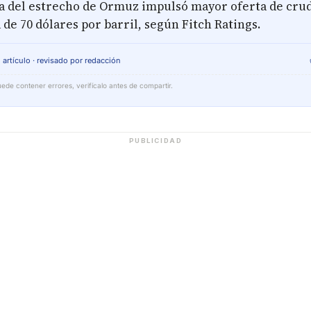
a del estrecho de Ormuz impulsó mayor oferta de crudo
 de 70 dólares por barril, según Fitch Ratings.
 artículo · revisado por redacción
ede contener errores, verifícalo antes de compartir.
PUBLICIDAD