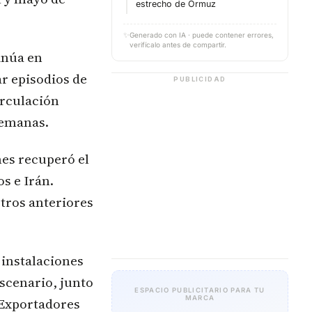
estrecho de Ormuz
✨
Generado con IA · puede contener errores,
verifícalo antes de compartir.
inúa en
r episodios de
PUBLICIDAD
irculación
semanas.
nes recuperó el
os e Irán.
stros anteriores
 instalaciones
escenario, junto
ESPACIO PUBLICITARIO PARA TU
MARCA
 Exportadores