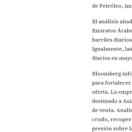
de Petróleo, im
El análisis aña
Emiratos Árabes
barriles diario
Igualmente, la
diarios en mayo
Bloomberg info
para fortalece
oferta. La emp
destinado a Asia
de venta. Anal
crudo, recuper
presión sobre l