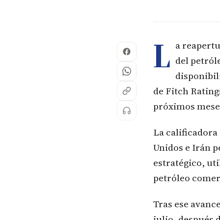
L
a reapertu
del petról
disponibil
de Fitch Rating
próximos mese
La calificador
Unidos e Irán 
estratégico, ut
petróleo comer
Tras ese avance
julio, después 