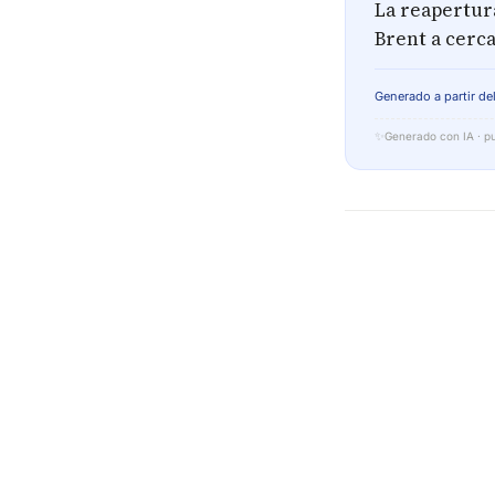
La reapertur
Brent a cerca
Generado a partir del
✨
Generado con IA · pu