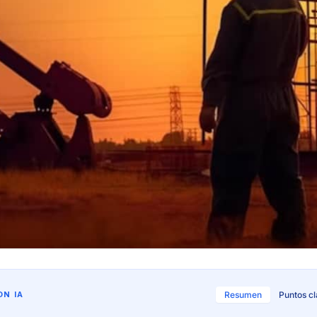
N IA
Resumen
Puntos c