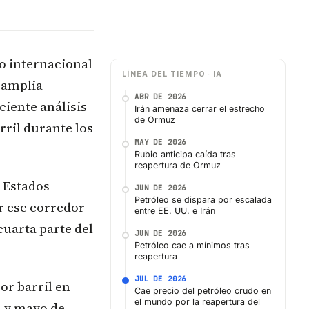
io internacional
LÍNEA DEL TIEMPO · IA
 amplia
ABR DE 2026
ciente análisis
Irán amenaza cerrar el estrecho
de Ormuz
rril durante los
MAY DE 2026
Rubio anticipa caída tras
reapertura de Ormuz
 Estados
JUN DE 2026
Petróleo se dispara por escalada
r ese corredor
entre EE. UU. e Irán
cuarta parte del
JUN DE 2026
Petróleo cae a mínimos tras
reapertura
JUL DE 2026
or barril en
Cae precio del petróleo crudo en
el mundo por la reapertura del
l y mayo de