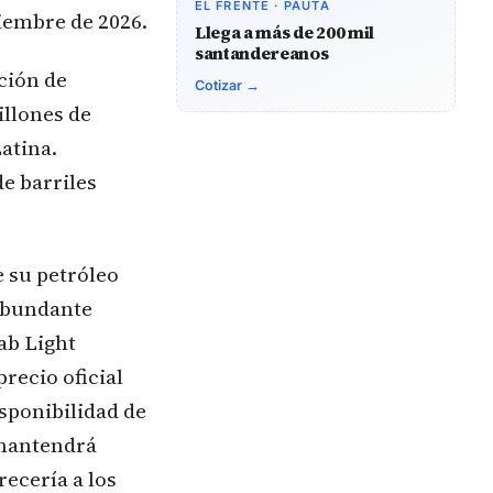
EL FRENTE · PAUTA
iembre de 2026.
Llega a más de 200 mil
santandereanos
ción de
Cotizar →
illones de
atina.
e barriles
 su petróleo
 abundante
ab Light
precio oficial
sponibilidad de
 mantendrá
recería a los