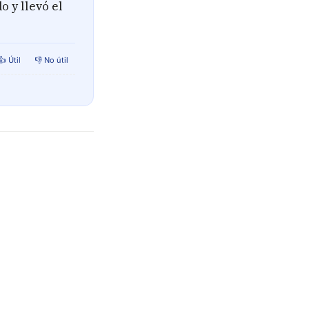
 y llevó el
👍 Útil
👎 No útil