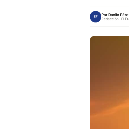
Por
Danilo Pére
EF
Redacción · El F