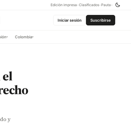
Edición impresa
•
Clasificados
•
Pauta
•
Iniciar sesión
Suscribirse
nión
Colombia
▾
▾
 el
trecho
do y