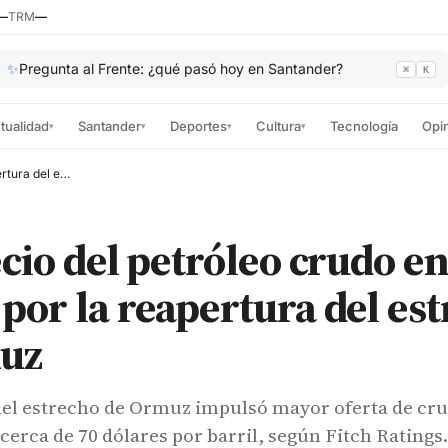
—
TRM
—
✨
Pregunta al Frente: ¿qué pasó hoy en Santander?
⌘
K
tualidad
Santander
Deportes
Cultura
Tecnología
Opi
▾
▾
▾
▾
Cae precio del petróleo crudo en el mundo por la reapertura del estrecho de Ormuz
cio del petróleo crudo en
or la reapertura del es
uz
del estrecho de Ormuz impulsó mayor oferta de cru
 cerca de 70 dólares por barril, según Fitch Ratings.