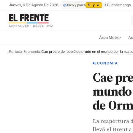
Jueves, 6 De Agosto De 2026
•
☀
Bucaramanga
Pico y placa
5 y 6
SANTANDER · DESDE 1942
Área Metro
Ac
▾
Portada
/
Economia
/
ECONOMIA
Cae pre
mundo p
de Orm
La reapertura 
llevó el Brent a