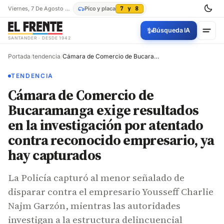
Viernes, 7 De Agosto De 2026
Pico y placa
7 y 8
✨
Búsqueda IA
SANTANDER · DESDE 1942
Portada
/
tendencia
/
Cámara de Comercio de Bucaramanga exige resultados en la investigación por atentado contra reconocido empresario, ya hay capturados
TENDENCIA
Cámara de Comercio de
Bucaramanga exige resultados
en la investigación por atentado
contra reconocido empresario, ya
hay capturados
La Policía capturó al menor señalado de
disparar contra el empresario Yousseff Charlie
Najm Garzón, mientras las autoridades
investigan a la estructura delincuencial