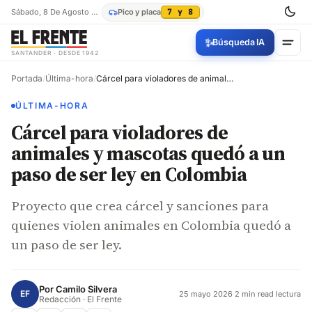
Sábado, 8 De Agosto De 2026
Pico y placa
7 y 8
✨
Búsqueda IA
SANTANDER · DESDE 1942
Portada
/
Última-hora
/
Cárcel para violadores de animales y mascotas quedó a un paso de ser ley en Colombia
ÚLTIMA-HORA
Cárcel para violadores de
animales y mascotas quedó a un
paso de ser ley en Colombia
Proyecto que crea cárcel y sanciones para
quienes violen animales en Colombia quedó a
un paso de ser ley.
Por
Camilo Silvera
EF
25 mayo 2026
·
2 min read lectura
Redacción · El Frente