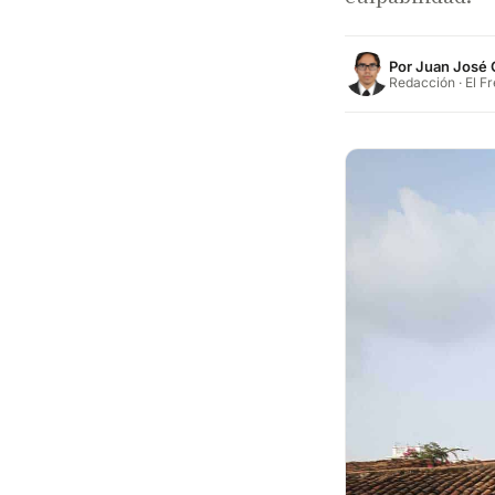
Por
Juan José 
Redacción · El F