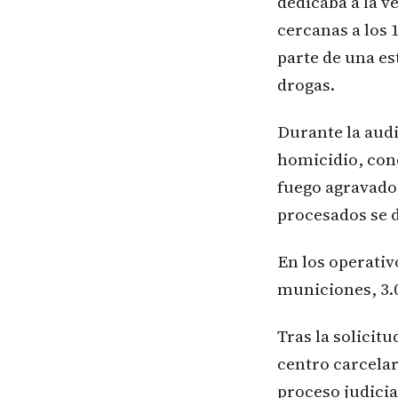
dedicaba a la v
cercanas a los 
parte de una es
drogas.
Durante la audi
homicidio, conc
fuego agravado,
procesados se d
En los operativ
municiones, 3.0
Tras la solicit
centro carcelar
proceso judicia