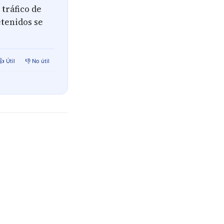
 tráfico de
etenidos se
👍 Útil
👎 No útil