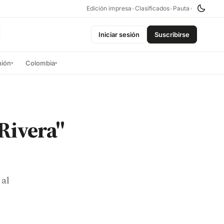
Edición impresa
•
Clasificados
•
Pauta
•
Iniciar sesión
Suscribirse
nión
Colombia
▾
▾
 Rivera"
 al