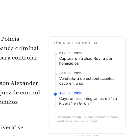
 Policía
LÍNEA DEL TIEMPO · IA
 banda criminal
MAR DE 2025
para controlar
Capturaron a alias Rovira por
homicidios
JUN DE 2025
Vendedora de estupefacientes
nson Alexander
cayó en junio
juez de control
AGO DE 2025
Cayeron tres integrantes de "La
icidios
Rivera" en Girón
✨
Generado con IA · puede contener errores,
verifícalo antes de compartir.
ivera" se