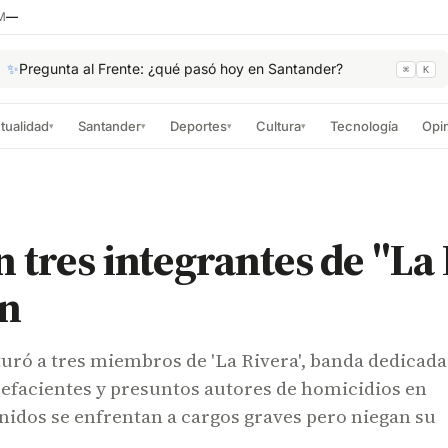
M
—
✨
Pregunta al Frente: ¿qué pasó hoy en Santander?
⌘
K
tualidad
Santander
Deportes
Cultura
Tecnología
Opi
▾
▾
▾
▾
 tres integrantes de "La
ón
turó a tres miembros de 'La Rivera', banda dedicada
pefacientes y presuntos autores de homicidios en
nidos se enfrentan a cargos graves pero niegan su