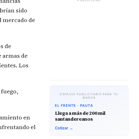
anancias
PUBLICIDAD
brían sido
el mercado de
os de
de armas de
ientes. Los
 fuego,
ESPACIO PUBLICITARIO PARA TU
MARCA
EL FRENTE · PAUTA
Llega a más de 200 mil
uramiento en
santandereanos
nfrentando el
Cotizar →