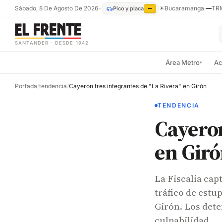
Sábado, 8 De Agosto De 2026
•
☀
Bucaramanga
—
TR
Pico y placa
—
SANTANDER · DESDE 1942
Área Metro
Ac
▾
Portada
/
tendencia
/
Cayeron tres integrantes de "La Rivera" en Girón
TENDENCIA
Cayeron
en Gir
La Fiscalía cap
tráfico de estu
Girón. Los dete
culpabilidad.