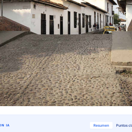
N IA
Resumen
Puntos c