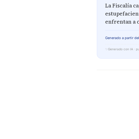
La Fiscalía c
estupefacien
enfrentan a 
Generado a partir del
✨
Generado con IA · pu