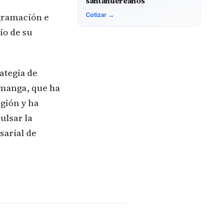
santandereanos
gramación e
Cotizar →
io de su
ategia de
amanga, que ha
gión y ha
ulsar la
sarial de