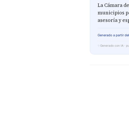
La Cámara de
municipios p
asesoría y es
Generado a partir del
✨
Generado con IA · pu