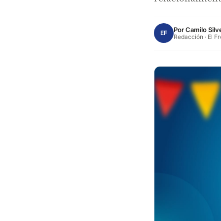
Por
Camilo Silv
EF
Redacción · El F