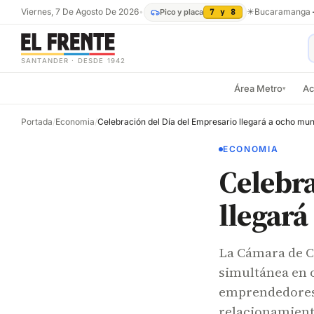
Viernes, 7 De Agosto De 2026
•
☀
Bucaramanga
Pico y placa
7 y 8
SANTANDER · DESDE 1942
Área Metro
Ac
▾
Portada
/
Economia
/
ECONOMIA
Celebra
llegará
La Cámara de 
simultánea en 
emprendedores 
relacionamient