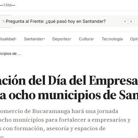
—
TRM
—
✨
Pregunta al Frente: ¿qué pasó hoy en Santander?
⌘
K
tualidad
Santander
Deportes
Cultura
Tecnología
Opi
▾
▾
▾
▾
Celebración del Día del Empresario llegará a ocho municipios de Santander
ción del Día del Empresa
 a ocho municipios de Sa
Comercio de Bucaramanga hará una jornada
ocho municipios para fortalecer a empresarios y
con formación, asesoría y espacios de
o.