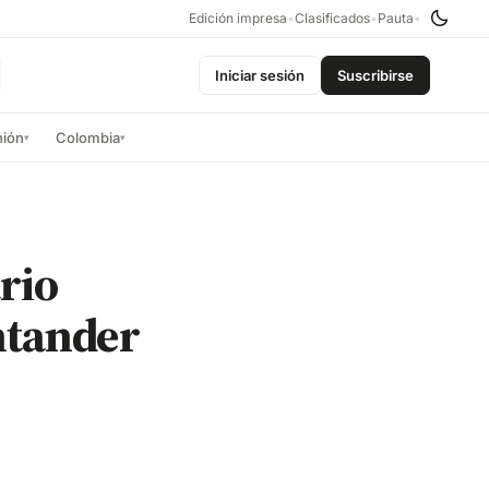
Edición impresa
•
Clasificados
•
Pauta
•
Iniciar sesión
Suscribirse
nión
Colombia
▾
▾
rio
ntander