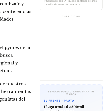
✨
Generado con IA · puede contener errores,
rendizaje y
verifícalo antes de compartir.
 a conferencias
PUBLICIDAD
vidades
 Mipymes de la
 busca
egional y
ctual.
nde nuestros
y herramientas
ESPACIO PUBLICITARIO PARA TU
MARCA
gonistas del
EL FRENTE · PAUTA
Llega a más de 200 mil