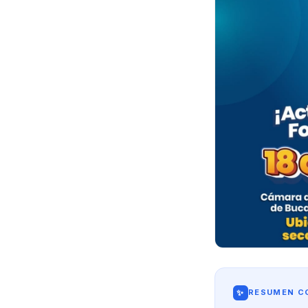
✨
RESUMEN CO