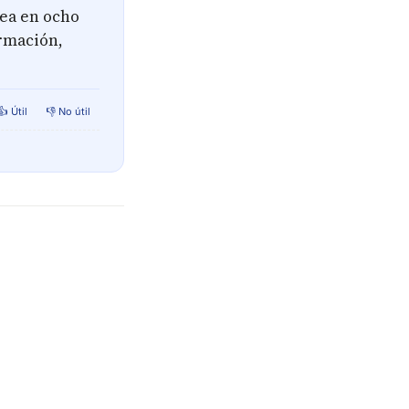
ea en ocho
rmación,
👍 Útil
👎 No útil