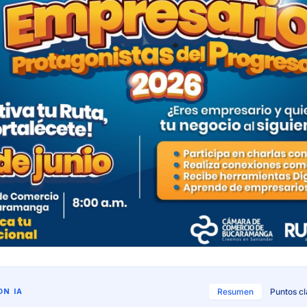
N IA
Resumen
Puntos c