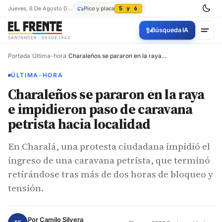
Jueves, 6 De Agosto De 2026
Pico y placa
5 y 6
✨
Búsqueda IA
SANTANDER · DESDE 1942
Portada
/
Última-hora
/
Charaleños se pararon en la raya e impidieron paso de caravana petrista hacia localidad
ÚLTIMA-HORA
Charaleños se pararon en la raya
e impidieron paso de caravana
petrista hacia localidad
En Charalá, una protesta ciudadana impidió el
ingreso de una caravana petrista, que terminó
retirándose tras más de dos horas de bloqueo y
tensión.
Por
Camilo Silvera