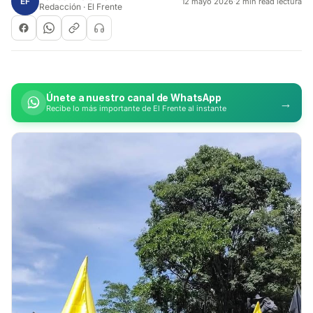
EF
12 mayo 2026
·
2 min read lectura
Redacción · El Frente
Únete a nuestro canal de WhatsApp
→
Recibe lo más importante de El Frente al instante