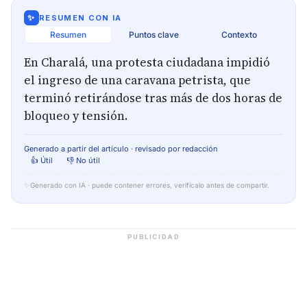
✨
RESUMEN CON IA
Resumen
Puntos clave
Contexto
En Charalá, una protesta ciudadana impidió
el ingreso de una caravana petrista, que
terminó retirándose tras más de dos horas de
bloqueo y tensión.
Generado a partir del artículo · revisado por redacción
👍 Útil
👎 No útil
✨
Generado con IA · puede contener errores, verifícalo antes de compartir.
PUBLICIDAD