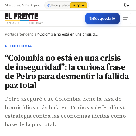
Miércoles, 5 De Agosto De 2026
Pico y placa
3 y 4
✨
Búsqueda IA
SANTANDER · DESDE 1942
Portada
/
tendencia
/
“Colombia no está en una crisis de inseguridad”: la curiosa frase de Petro para desmentir la fallida paz total
TENDENCIA
“Colombia no está en una crisis
de inseguridad”: la curiosa frase
de Petro para desmentir la fallida
paz total
Petro aseguró que Colombia tiene la tasa de
homicidios más baja en 36 años y defendió su
estrategia contra las economías ilícitas como
base de la paz total.