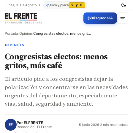
Lunes, 10 De Agosto De 2026
Pico y placa
9 y 0
✨
Búsqueda IA
SANTANDER · DESDE 1942
Portada
/
Opinión
/
Congresistas electos: menos gritos, más café
OPINIÓN
Congresistas electos: menos
gritos, más café
El artículo pide a los congresistas dejar la
polarización y concentrarse en las necesidades
urgentes del departamento, especialmente
vías, salud, seguridad y ambiente.
Por
ELFRENTE
EF
5 junio 2026
·
2 min read lectura
Redacción · El Frente