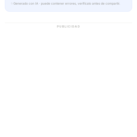
✨
Generado con IA · puede contener errores, verifícalo antes de compartir.
PUBLICIDAD