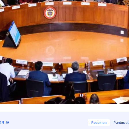
N IA
Resumen
Puntos c