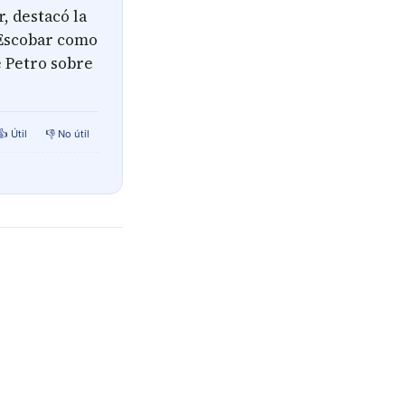
, destacó la
 Escobar como
e Petro sobre
👍 Útil
👎 No útil