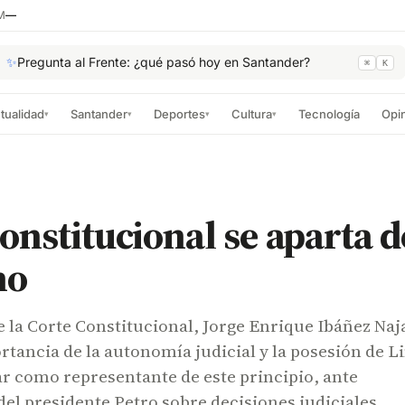
M
—
✨
Pregunta al Frente: ¿qué pasó hoy en Santander?
⌘
K
tualidad
Santander
Deportes
Cultura
Tecnología
Opi
▾
▾
▾
▾
onstitucional se aparta d
no
e la Corte Constitucional, Jorge Enrique Ibáñez Naj
rtancia de la autonomía judicial y la posesión de L
r como representante de este principio, ante
el presidente Petro sobre decisiones judiciales.