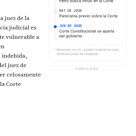
Petro busca influir en la Corte
MAY DE 2025
Panorama previo sobre la Corte
a juez de la
ia judicial es
JUN DE 2025
Corte Constitucional se aparta
te vulnerable a
del gobierno
en
✨
Generado con IA · puede contener errores,
 indebida,
verifícalo antes de compartir.
el juez de
PUBLICIDAD
der celosamente
la Corte