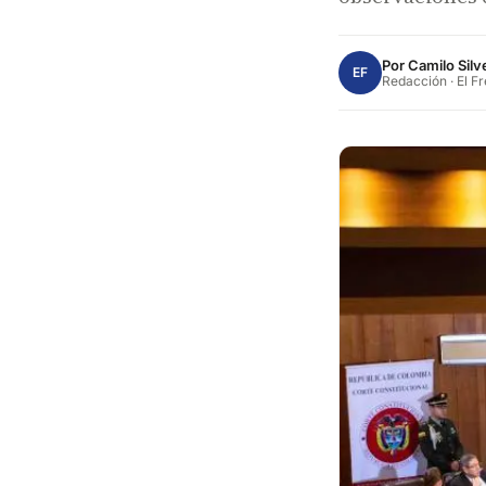
Por
Camilo Silv
EF
Redacción · El F