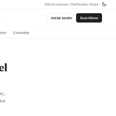
Edición impresa
•
Clasificados
•
Pauta
•
Iniciar sesión
Suscribirse
nión
Colombia
▾
▾
el
ar,
ina