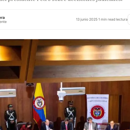
era
13 junio 2025
·
1 min read lectura
rente