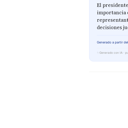
El presidente
importancia 
representant
decisiones ju
Generado a partir del
✨
Generado con IA · pu