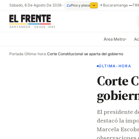
Sábado, 8 De Agosto De 2026
•
☀
Bucaramanga
—
TR
Pico y placa
—
SANTANDER · DESDE 1942
Área Metro
Ac
▾
Portada
/
Última-hora
/
Corte Constitucional se aparta del gobierno
ÚLTIMA-HORA
Corte C
gobier
El presidente d
destacó la impo
Marcela Escoba
observaciones d