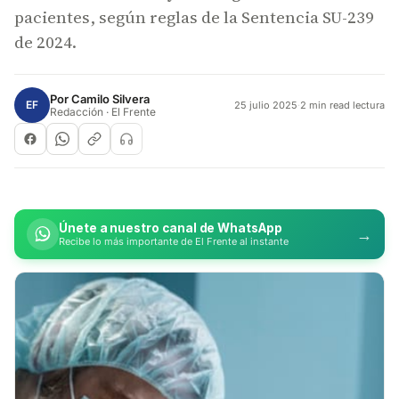
pacientes, según reglas de la Sentencia SU-239
de 2024.
Por
Camilo Silvera
EF
25 julio 2025
·
2 min read lectura
Redacción · El Frente
Únete a nuestro canal de WhatsApp
→
Recibe lo más importante de El Frente al instante