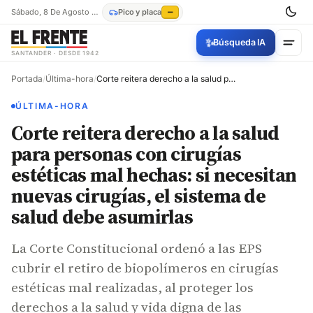
Sábado, 8 De Agosto De 2026
Pico y placa
—
✨
Búsqueda IA
SANTANDER · DESDE 1942
Portada
/
Última-hora
/
Corte reitera derecho a la salud para personas con cirugías estéticas mal hechas: si necesitan nuevas cirugías, el sistema de salud debe asumirlas
ÚLTIMA-HORA
Corte reitera derecho a la salud
para personas con cirugías
estéticas mal hechas: si necesitan
nuevas cirugías, el sistema de
salud debe asumirlas
La Corte Constitucional ordenó a las EPS
cubrir el retiro de biopolímeros en cirugías
estéticas mal realizadas, al proteger los
derechos a la salud y vida digna de las