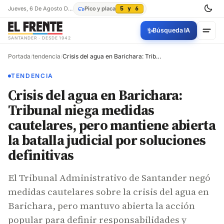
Jueves, 6 De Agosto De 2026
Pico y placa
5 y 6
✨
Búsqueda IA
SANTANDER · DESDE 1942
Portada
/
tendencia
/
Crisis del agua en Barichara: Tribunal niega medidas cautelares, pero mantiene abierta la batalla judicial por soluciones definitivas
TENDENCIA
Crisis del agua en Barichara:
Tribunal niega medidas
cautelares, pero mantiene abierta
la batalla judicial por soluciones
definitivas
El Tribunal Administrativo de Santander negó
medidas cautelares sobre la crisis del agua en
Barichara, pero mantuvo abierta la acción
popular para definir responsabilidades y