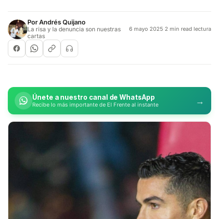
Por
Andrés Quijano
La risa y la denuncia son nuestras
6 mayo 2025
·
2 min read lectura
cartas
Únete a nuestro canal de WhatsApp
→
Recibe lo más importante de El Frente al instante