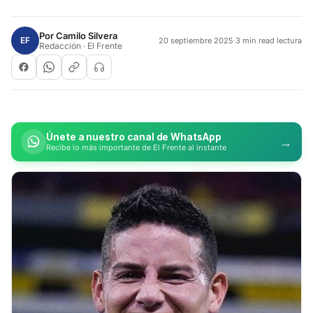
Por
Camilo Silvera
EF
20 septiembre 2025
·
3 min read lectura
Redacción · El Frente
Únete a nuestro canal de WhatsApp
→
Recibe lo más importante de El Frente al instante