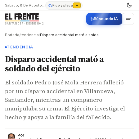
Sábado, 8 De Agosto De 2026
Pico y placa
—
✨
Búsqueda IA
SANTANDER · DESDE 1942
Portada
/
tendencia
/
Disparo accidental mató a soldado del ejército
TENDENCIA
Disparo accidental mató a
soldado del ejército
El soldado Pedro José Mola Herrera falleció
por un disparo accidental en Villanueva,
Santander, mientras un compañero
manipulaba su arma. El Ejército investiga el
hecho y apoya a la familia del fallecido.
Por