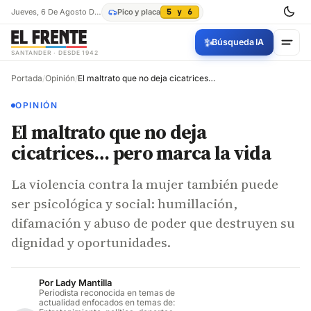
Jueves, 6 De Agosto De 2026
Pico y placa
5 y 6
✨
Búsqueda IA
SANTANDER · DESDE 1942
Portada
/
Opinión
/
El maltrato que no deja cicatrices… pero marca la vida
OPINIÓN
El maltrato que no deja
cicatrices… pero marca la vida
La violencia contra la mujer también puede
ser psicológica y social: humillación,
difamación y abuso de poder que destruyen su
dignidad y oportunidades.
Por
Lady Mantilla
Periodista reconocida en temas de
actualidad enfocados en temas de: