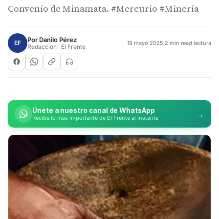
Convenio de Minamata. #Mercurio #Minería
Por
Danilo Pérez
EF
19 mayo 2025
·
2 min read lectura
Redacción · El Frente
Únete a nuestro canal de WhatsApp
→
Recibe lo más importante de El Frente al instante