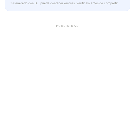
✨
Generado con IA · puede contener errores, verifícalo antes de compartir.
PUBLICIDAD