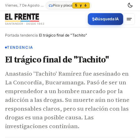
Viernes, 7 De Agosto De 2026
Pico y placa
5 y 6
✨
Búsqueda IA
SANTANDER · DESDE 1942
Portada
/
tendencia
/
El trágico final de "Tachito"
TENDENCIA
El trágico final de "Tachito"
Anastasio 'Tachito' Ramírez fue asesinado en
La Concordia, Bucaramanga. Pasó de ser un
emprendedor a un hombre marcado por la
adicción a las drogas. Su muerte aún no tiene
responsables claros, pero su relación con las
drogas es una posible causa. Las
investigaciones continúan.