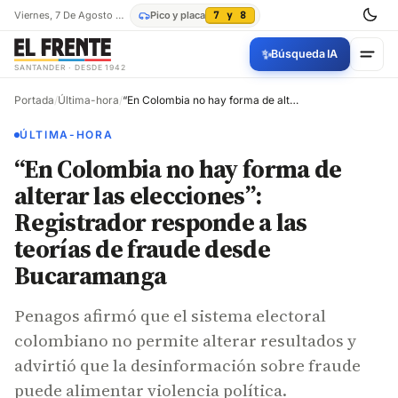
Viernes, 7 De Agosto De 2026
Pico y placa
7 y 8
✨
Búsqueda IA
SANTANDER · DESDE 1942
Portada
/
Última-hora
/
“En Colombia no hay forma de alterar las elecciones”: Registrador responde a las teorías de fraude desde Bucaramanga
ÚLTIMA-HORA
“En Colombia no hay forma de
alterar las elecciones”:
Registrador responde a las
teorías de fraude desde
Bucaramanga
Penagos afirmó que el sistema electoral
colombiano no permite alterar resultados y
advirtió que la desinformación sobre fraude
puede alimentar violencia política.