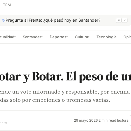
—
TRM
—
✨
Pregunta al Frente: ¿qué pasó hoy en Santander?
⌘
K
tualidad
Santander
Deportes
Cultura
Tecnología
Opi
▾
▾
▾
▾
otar y Botar. El peso de u
iende un voto informado y responsable, por encima
adas solo por emociones o promesas vacías.
29 mayo 2026
·
2 min read lectura
rente