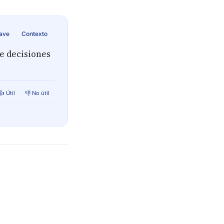
lave
Contexto
e decisiones
👍 Útil
👎 No útil