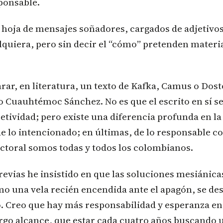
ponsable.
a hoja de mensajes soñadores, cargados de adjetivo
lquiera, pero sin decir el “cómo” pretenden materia
r, en literatura, un texto de Kafka, Camus o Dost
o Cuauhtémoc Sánchez. No es que el escrito en sí s
jetividad; pero existe una diferencia profunda en la 
e lo intencionado; en últimas, de lo responsable co
lectoral somos todas y todos los colombianos.
vias he insistido en que las soluciones mesiánica
o una vela recién encendida ante el apagón, se d
o. Creo que hay más responsabilidad y esperanza en
rgo alcance, que estar cada cuatro años buscando 