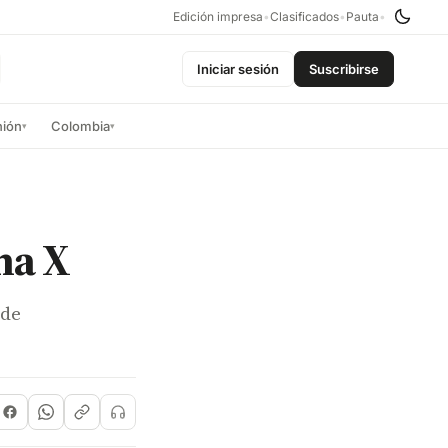
Edición impresa
•
Clasificados
•
Pauta
•
Iniciar sesión
Suscribirse
nión
Colombia
▾
▾
na X
 de