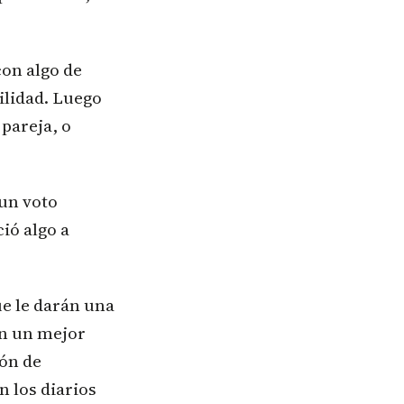
con algo de
ilidad. Luego
 pareja, o
 un voto
ió algo a
ue le darán una
on un mejor
ón de
 los diarios