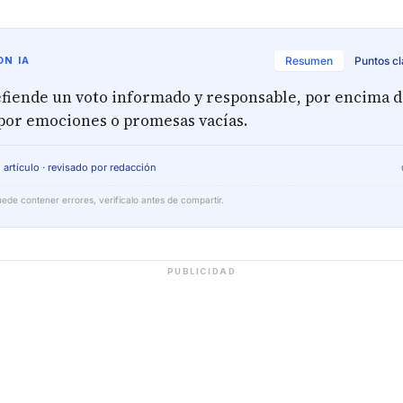
N IA
Resumen
Puntos c
defiende un voto informado y responsable, por encima d
 por emociones o promesas vacías.
 artículo · revisado por redacción
ede contener errores, verifícalo antes de compartir.
PUBLICIDAD