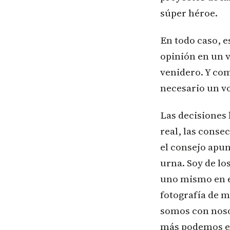
súper héroe.
En todo caso, 
opinión en un v
venidero. Y com
necesario un v
Las decisiones 
real, las conse
el consejo apun
urna. Soy de lo
uno mismo en el
fotografía de m
somos con noso
más podemos eng