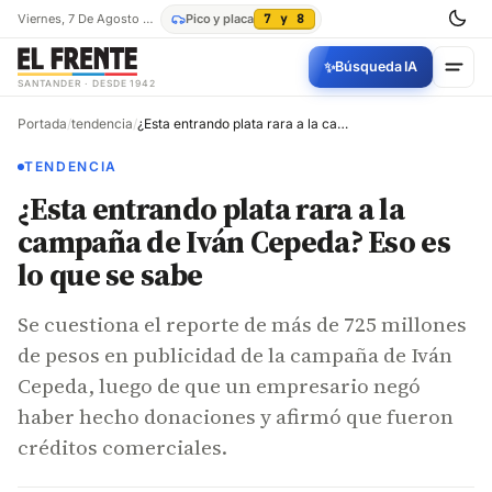
Viernes, 7 De Agosto De 2026
Pico y placa
7 y 8
✨
Búsqueda IA
SANTANDER · DESDE 1942
Portada
/
tendencia
/
¿Esta entrando plata rara a la campaña de Iván Cepeda? Eso es lo que se sabe
TENDENCIA
¿Esta entrando plata rara a la
campaña de Iván Cepeda? Eso es
lo que se sabe
Se cuestiona el reporte de más de 725 millones
de pesos en publicidad de la campaña de Iván
Cepeda, luego de que un empresario negó
haber hecho donaciones y afirmó que fueron
créditos comerciales.