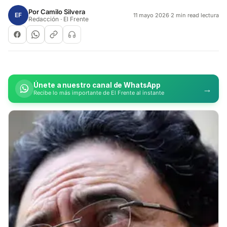
Por
Camilo Silvera
EF
11 mayo 2026
·
2 min read lectura
Redacción · El Frente
Únete a nuestro canal de WhatsApp
→
Recibe lo más importante de El Frente al instante