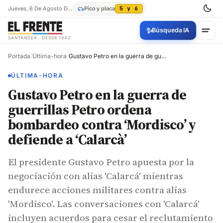
Jueves, 6 De Agosto De 2026
Pico y placa
5 y 6
✨
Búsqueda IA
SANTANDER · DESDE 1942
Portada
/
Última-hora
/
Gustavo Petro en la guerra de guerrillas Petro ordena bombardeo contra ‘Mordisco’ y defiende a ‘Calarcà’
ÚLTIMA-HORA
Gustavo Petro en la guerra de
guerrillas Petro ordena
bombardeo contra ‘Mordisco’ y
defiende a ‘Calarcà’
El presidente Gustavo Petro apuesta por la
negociación con alias 'Calarcá' mientras
endurece acciones militares contra alias
'Mordisco'. Las conversaciones con 'Calarcá'
incluyen acuerdos para cesar el reclutamiento