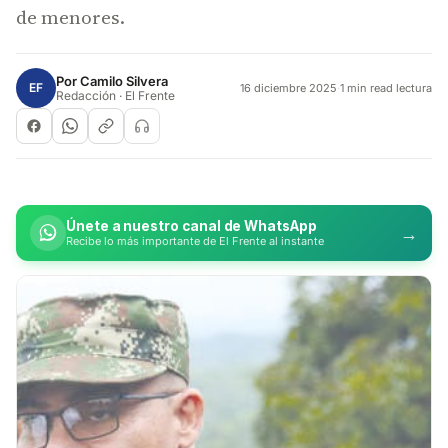
de menores.
Por
Camilo Silvera
EF
16 diciembre 2025
·
1 min read lectura
Redacción · El Frente
Únete a nuestro canal de WhatsApp
→
Recibe lo más importante de El Frente al instante