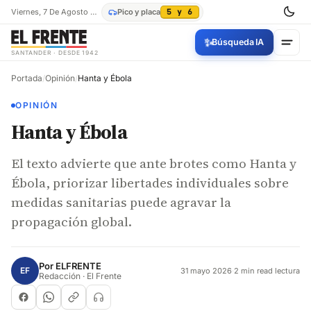
Viernes, 7 De Agosto De 2026
Pico y placa
5 y 6
✨
Búsqueda IA
SANTANDER · DESDE 1942
Portada
/
Opinión
/
Hanta y Ébola
OPINIÓN
Hanta y Ébola
El texto advierte que ante brotes como Hanta y
Ébola, priorizar libertades individuales sobre
medidas sanitarias puede agravar la
propagación global.
Por
ELFRENTE
EF
31 mayo 2026
·
2 min read lectura
Redacción · El Frente