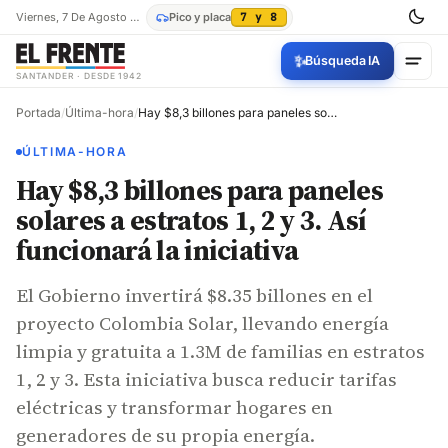
Viernes, 7 De Agosto De 2026
Pico y placa
7 y 8
✨
Búsqueda IA
SANTANDER · DESDE 1942
Portada
/
Última-hora
/
Hay $8,3 billones para paneles solares a estratos 1, 2 y 3. Así funcionará la iniciativa
ÚLTIMA-HORA
Hay $8,3 billones para paneles
solares a estratos 1, 2 y 3. Así
funcionará la iniciativa
El Gobierno invertirá $8.35 billones en el
proyecto Colombia Solar, llevando energía
limpia y gratuita a 1.3M de familias en estratos
1, 2 y 3. Esta iniciativa busca reducir tarifas
eléctricas y transformar hogares en
generadores de su propia energía.