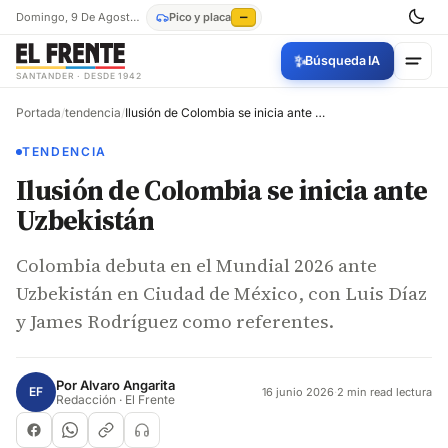
Domingo, 9 De Agosto De 2026
Pico y placa
—
✨
Búsqueda IA
SANTANDER · DESDE 1942
Portada
/
tendencia
/
Ilusión de Colombia se inicia ante Uzbekistán
TENDENCIA
Ilusión de Colombia se inicia ante
Uzbekistán
Colombia debuta en el Mundial 2026 ante
Uzbekistán en Ciudad de México, con Luis Díaz
y James Rodríguez como referentes.
Por
Alvaro Angarita
EF
16 junio 2026
·
2 min read lectura
Redacción · El Frente