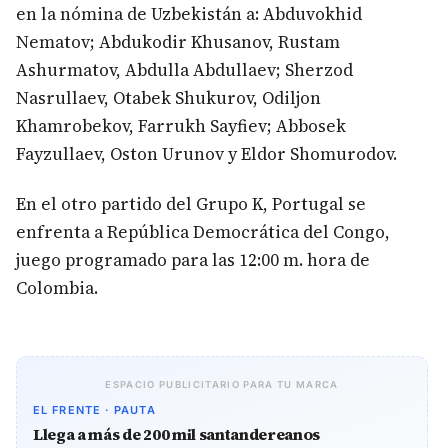
en la nómina de Uzbekistán a: Abduvokhid
Nematov; Abdukodir Khusanov, Rustam
Ashurmatov, Abdulla Abdullaev; Sherzod
Nasrullaev, Otabek Shukurov, Odiljon
Khamrobekov, Farrukh Sayfiev; Abbosek
Fayzullaev, Oston Urunov y Eldor Shomurodov.
En el otro partido del Grupo K, Portugal se
enfrenta a República Democrática del Congo,
juego programado para las 12:00 m. hora de
Colombia.
ESPACIO PUBLICITARIO PARA TU MARCA
EL FRENTE · PAUTA
Llega a más de 200 mil santandereanos