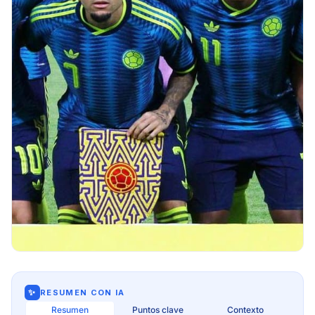
✨
RESUMEN CON IA
Resumen
Puntos clave
Contexto