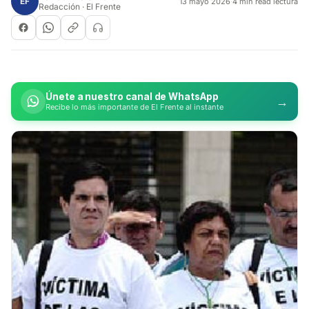
EF
13 mayo 2026
·
4 min read lectura
Redacción · El Frente
Únete a nuestro canal de WhatsApp
→
Recibe lo más importante de El Frente al instante