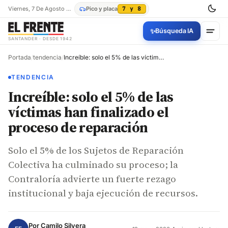
Viernes, 7 De Agosto De 2026
Pico y placa
7 y 8
✨
Búsqueda IA
SANTANDER · DESDE 1942
Portada
/
tendencia
/
Increíble: solo el 5% de las víctimas han finalizado el proceso de reparación
TENDENCIA
Increíble: solo el 5% de las
víctimas han finalizado el
proceso de reparación
Solo el 5% de los Sujetos de Reparación
Colectiva ha culminado su proceso; la
Contraloría advierte un fuerte rezago
institucional y baja ejecución de recursos.
Por
Camilo Silvera