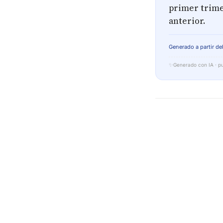
primer trime
anterior.
Generado a partir del
✨
Generado con IA · pu