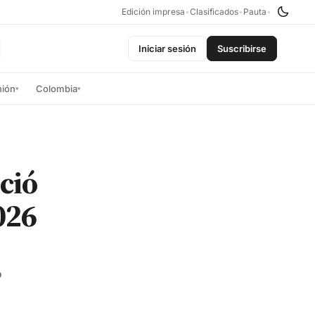
Edición impresa
•
Clasificados
•
Pauta
•
Iniciar sesión
Suscribirse
nión
Colombia
▾
▾
ció
026
%