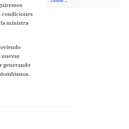
Cotizar →
eguiremos
s condiciones
o la ministra
moviendo
de nuevas
ir generando
olombianos.