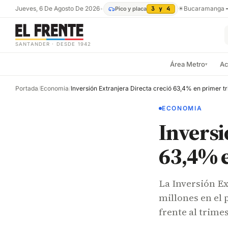
Jueves, 6 De Agosto De 2026
•
☀
Bucaramanga
Pico y placa
3 y 4
SANTANDER · DESDE 1942
Área Metro
Ac
▾
Portada
/
Economia
/
ECONOMIA
Inversi
63,4% e
La Inversión E
millones en el
frente al trimes