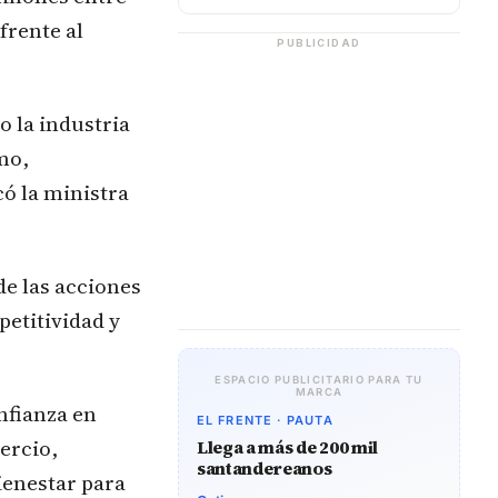
frente al
PUBLICIDAD
 la industria
mo,
ó la ministra
de las acciones
petitividad y
ESPACIO PUBLICITARIO PARA TU
MARCA
nfianza en
EL FRENTE · PAUTA
ercio,
Llega a más de 200 mil
santandereanos
ienestar para