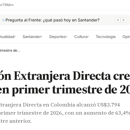
—
TRM
—
✨
Pregunta al Frente: ¿qué pasó hoy en Santander?
⌘
K
tualidad
Santander
Deportes
Cultura
Tecnología
Opi
▾
▾
▾
▾
Inversión Extranjera Directa creció 63,4% en primer trimestre de 2026
ón Extranjera Directa cre
n primer trimestre de 2
xtranjera Directa en Colombia alcanzó US$3.794
 primer trimestre de 2026, con un aumento de 63,4
tre anterior.