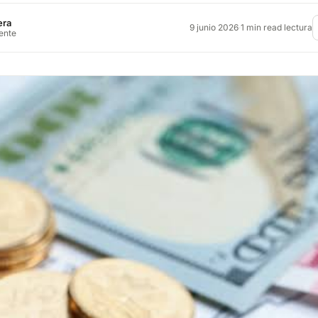
era
9 junio 2026
·
1 min read lectura
rente