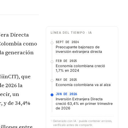
jera Directa
LÍNEA DEL TIEMPO · IA
a Colombia como
SEPT DE 2024
Preocupante bajonazo de
 la generación
inversión extranjera directa
FEB DE 2025
Economía colombiana creció
1,7% en 2024
iinCIT), que
MAY DE 2025
de 2026 la
Economía colombiana va al alza
ecir, un
JUN DE 2026
Inversión Extranjera Directa
, y de 34,4%
creció 63,4% en primer trimestre
de 2026
✨
Generado con IA · puede contener errores,
illones entre
verifícalo antes de compartir.