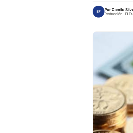
Por
Camilo Silv
EF
Redacción · El F