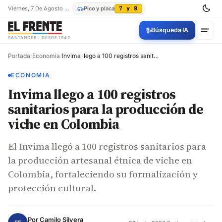
Viernes, 7 De Agosto De 2026
Pico y placa
7 y 8
✨
Búsqueda IA
SANTANDER · DESDE 1942
Portada
/
Economia
/
Invima llego a 100 registros sanitarios para la producción de viche en Colombia
ECONOMIA
Invima llego a 100 registros
sanitarios para la producción de
viche en Colombia
El Invima llegó a 100 registros sanitarios para
la producción artesanal étnica de viche en
Colombia, fortaleciendo su formalización y
protección cultural.
Por
Camilo Silvera