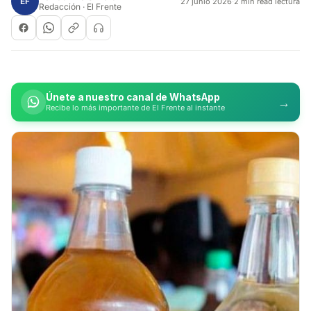
EF
27 junio 2026
·
2 min read lectura
Redacción · El Frente
Únete a nuestro canal de WhatsApp
→
Recibe lo más importante de El Frente al instante