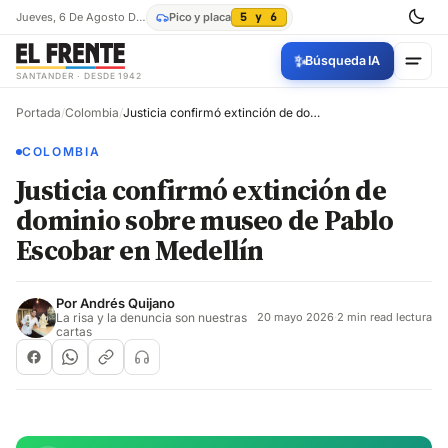
Jueves, 6 De Agosto De 2026
Pico y placa
5 y 6
✨
Búsqueda IA
SANTANDER · DESDE 1942
Portada
/
Colombia
/
Justicia confirmó extinción de dominio sobre museo de Pablo Escobar en Medellín
COLOMBIA
Justicia confirmó extinción de
dominio sobre museo de Pablo
Escobar en Medellín
Por
Andrés Quijano
La risa y la denuncia son nuestras
20 mayo 2026
·
2 min read lectura
cartas