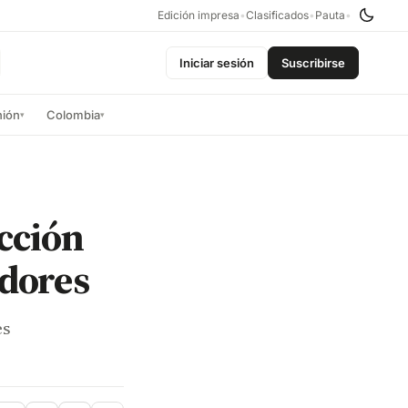
Edición impresa
•
Clasificados
•
Pauta
•
Iniciar sesión
Suscribirse
nión
Colombia
▾
▾
cción
adores
es