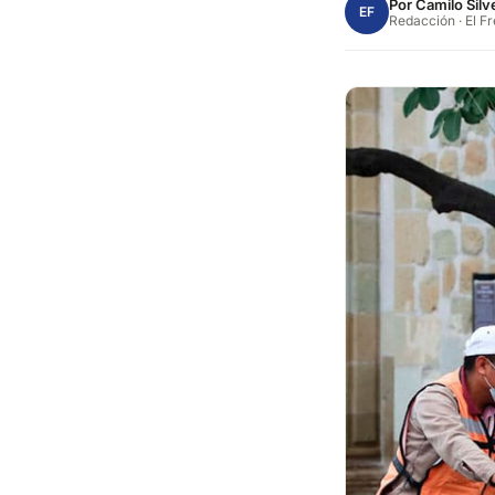
Por
Camilo Silv
EF
Redacción · El F