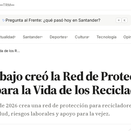
—
TRM
—
✨
Pregunta al Frente: ¿qué pasó hoy en Santander?
⌘
K
tualidad
Santander
Deportes
Cultura
Tecnología
Opi
▾
▾
▾
▾
MinTrabajo creó la Red de Protección Social para la Vida de los Recicladores
ajo creó la Red de Prote
para la Vida de los Recicl
de 2026 crea una red de protección para reciclador
lud, riesgos laborales y apoyo para la vejez.