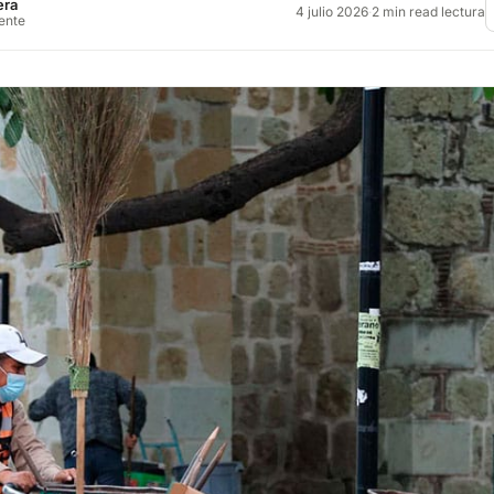
era
4 julio 2026
·
2 min read lectura
rente