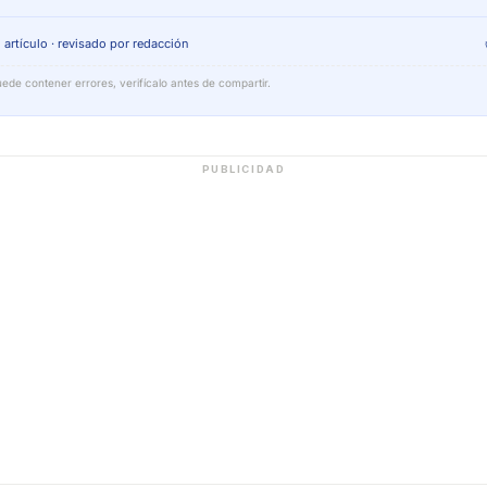
 artículo · revisado por redacción
ede contener errores, verifícalo antes de compartir.
PUBLICIDAD