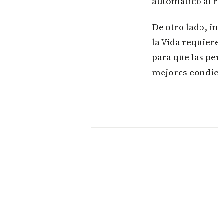
automático al r
De otro lado, i
la Vida requier
para que las pe
mejores condic