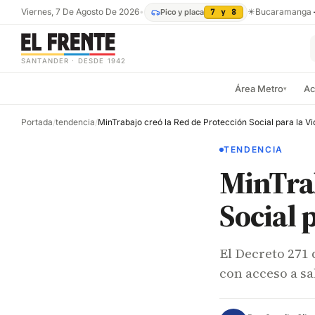
Viernes, 7 De Agosto De 2026
•
☀
Bucaramanga
Pico y placa
7 y 8
SANTANDER · DESDE 1942
Área Metro
Ac
▾
Portada
/
tendencia
/
TENDENCIA
MinTrab
Social 
El Decreto 271 
con acceso a sa