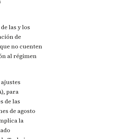
a
de las y los
ación de
o que no cuenten
ión al régimen
 ajustes
), para
s de las
 mes de agosto
mplica la
lado