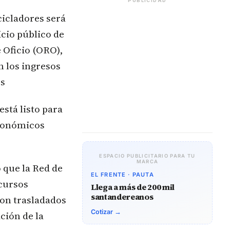
PUBLICIDAD
cicladores será
icio público de
 Oficio (ORO),
n los ingresos
es
stá listo para
Económicos
ESPACIO PUBLICITARIO PARA TU
MARCA
ó que la Red de
EL FRENTE · PAUTA
ecursos
Llega a más de 200 mil
santandereanos
 son trasladados
Cotizar →
ción de la