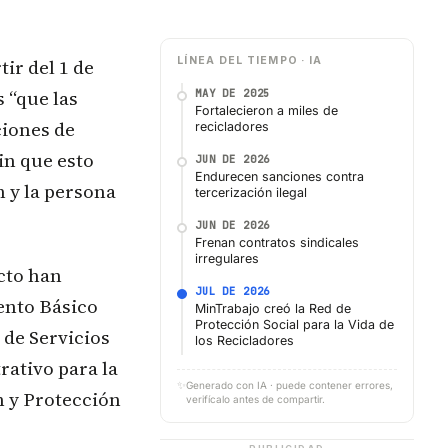
ir del 1 de
LÍNEA DEL TIEMPO · IA
s “que las
MAY DE 2025
Fortalecieron a miles de
ciones de
recicladores
in que esto
JUN DE 2026
Endurecen sanciones contra
n y la persona
tercerización ilegal
JUN DE 2026
Frenan contratos sindicales
irregulares
ecto han
JUL DE 2026
ento Básico
MinTrabajo creó la Red de
Protección Social para la Vida de
 de Servicios
los Recicladores
ativo para la
✨
Generado con IA · puede contener errores,
n y Protección
verifícalo antes de compartir.