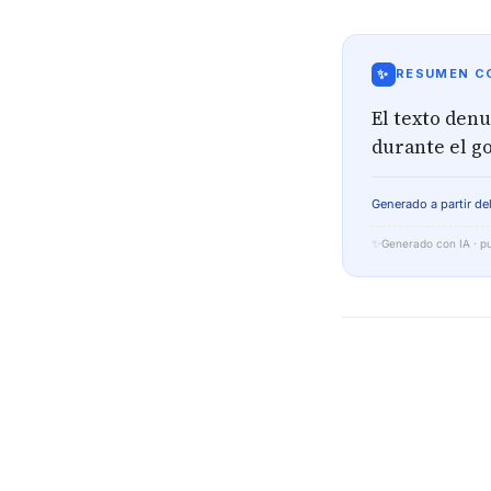
✨
RESUMEN CO
El texto denu
durante el g
Generado a partir del
✨
Generado con IA · pu