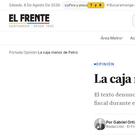
Sábado, 8 De Agosto De 2026
•
☀
Bucaramanga
Pico y placa
7 y 8
SANTANDER · DESDE 1942
Área Metro
Ac
▾
Portada
/
Opinión
/
La caja menor de Petro
OPINIÓN
La caja
El texto denunc
fiscal durante 
Por
Gabriel Orti
Redacción · El F