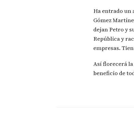
Ha entrado un a
Gómez Martínez
dejan Petro y s
República y ra
empresas. Tiene
Así florecerá l
beneficio de t