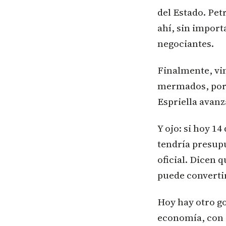
del Estado. Pet
ahí, sin import
negociantes.
Finalmente, vin
mermados, porq
Espriella avanz
Y ojo: si hoy 1
tendría presupu
oficial. Dicen q
puede convertir
Hoy hay otro go
economía, con e