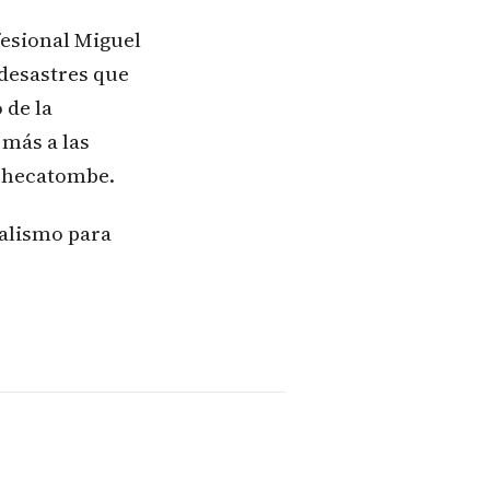
fesional Miguel
desastres que
 de la
más a las
a hecatombe.
nalismo para