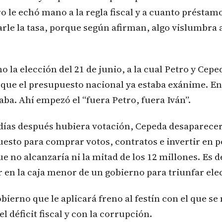
ro le echó mano a la regla fiscal y a cuanto préstam
arle la tasa, porque según afirman, algo vislumbra a
o la elección del 21 de junio, a la cual Petro y Cepe
ue el presupuesto nacional ya estaba exánime. Ent
aba. Ahí empezó el “fuera Petro, fuera Iván”.
4 días después hubiera votación, Cepeda desaparece
esto para comprar votos, contratos e invertir en p
ue no alcanzaría ni la mitad de los 12 millones. Es d
 en la caja menor de un gobierno para triunfar el
bierno que le aplicará freno al festín con el que se
l déficit fiscal y con la corrupción.