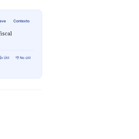
lave
Contexto
iscal
👍 Útil
👎 No útil