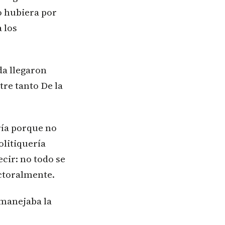
o hubiera por
 los
da llegaron
re tanto De la
ría porque no
olitiquería
ecir: no todo se
ectoralmente.
 manejaba la