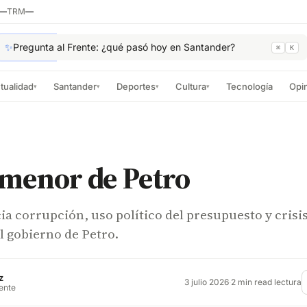
—
TRM
—
✨
Pregunta al Frente: ¿qué pasó hoy en Santander?
⌘
K
tualidad
Santander
Deportes
Cultura
Tecnología
Opi
▾
▾
▾
▾
 menor de Petro
ia corrupción, uso político del presupuesto y crisi
el gobierno de Petro.
z
3 julio 2026
·
2 min read lectura
rente