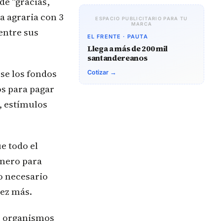
de “gracias,
a agraria con 3
ESPACIO PUBLICITARIO PARA TU
MARCA
entre sus
EL FRENTE · PAUTA
Llega a más de 200 mil
santandereanos
se los fondos
Cotizar →
os para pagar
, estímulos
ue todo el
inero para
o necesario
iez más.
s organismos