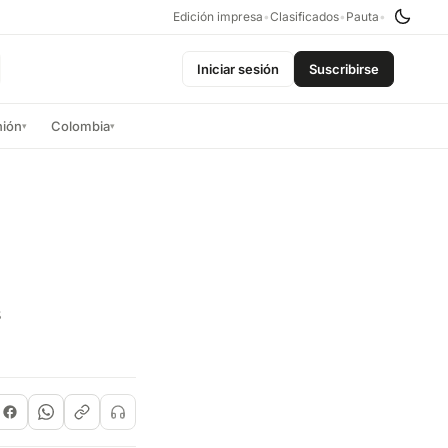
Edición impresa
•
Clasificados
•
Pauta
•
Iniciar sesión
Suscribirse
nión
Colombia
▾
▾
s