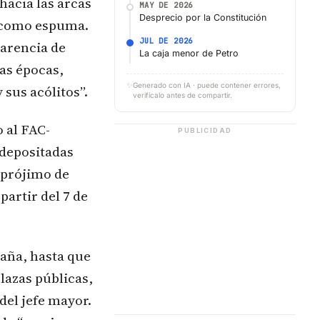
hacia las arcas
MAY DE 2026
Desprecio por la Constitución
n como espuma.
JUL DE 2026
carencia de
La caja menor de Petro
sas épocas,
✨
Generado con IA · puede contener errores,
sus acólitos”.
verifícalo antes de compartir.
 al FAC-
PUBLICIDAD
 depositadas
 prójimo de
partir del 7 de
paña, hasta que
lazas públicas,
del jefe mayor.