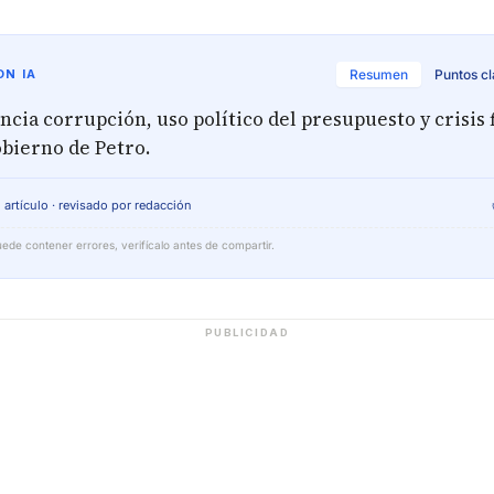
N IA
Resumen
Puntos c
ncia corrupción, uso político del presupuesto y crisis f
obierno de Petro.
 artículo · revisado por redacción
ede contener errores, verifícalo antes de compartir.
PUBLICIDAD