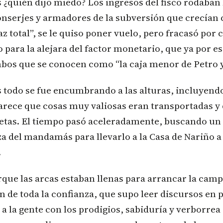
¿quién dijo miedo? Los ingresos del fisco rodaban 
conserjes y armadores de la subversión que crecía
az total”, se le quiso poner vuelo, pero fracasó por 
 para la alejara del factor monetario, que ya por e
bos que se conocen como “la caja menor de Petro y 
 todo se fue encumbrando a las alturas, incluyendo
arece que cosas muy valiosas eran transportadas y
retas. El tiempo pasó aceleradamente, buscando un
za del mandamás para llevarlo a la Casa de Nariño a 
.
que las arcas estaban llenas para arrancar la cam
n de toda la confianza, que supo leer discursos en p
a la gente con los prodigios, sabiduría y verborrea 