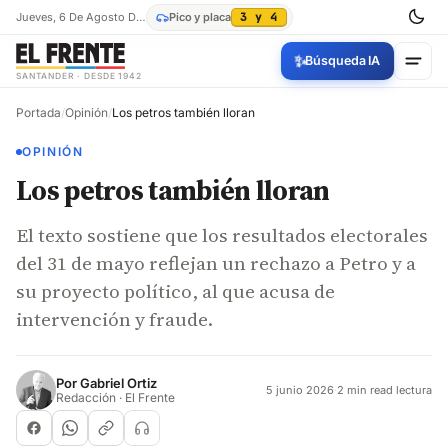
Jueves, 6 De Agosto De 2026
Pico y placa
3 y 4
✨
Búsqueda IA
SANTANDER · DESDE 1942
Portada
/
Opinión
/
Los petros también lloran
OPINIÓN
Los petros también lloran
El texto sostiene que los resultados electorales
del 31 de mayo reflejan un rechazo a Petro y a
su proyecto político, al que acusa de
intervención y fraude.
Por
Gabriel Ortiz
5 junio 2026
·
2 min read lectura
Redacción · El Frente