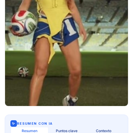
✨
RESUMEN CON IA
Resumen
Puntos clave
Contexto