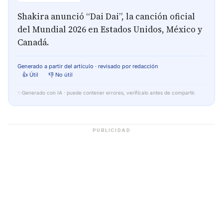
Shakira anunció “Dai Dai”, la canción oficial
del Mundial 2026 en Estados Unidos, México y
Canadá.
Generado a partir del artículo · revisado por redacción
👍 Útil
👎 No útil
✨
Generado con IA · puede contener errores, verifícalo antes de compartir.
PUBLICIDAD