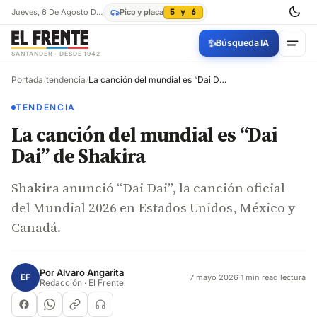
Jueves, 6 De Agosto De 2026
Pico y placa
5 y 6
✨
Búsqueda IA
SANTANDER · DESDE 1942
Portada
/
tendencia
/
La canción del mundial es “Dai Dai” de Shakira
TENDENCIA
La canción del mundial es “Dai
Dai” de Shakira
Shakira anunció “Dai Dai”, la canción oficial
del Mundial 2026 en Estados Unidos, México y
Canadá.
Por
Alvaro Angarita
EF
7 mayo 2026
·
1 min read lectura
Redacción · El Frente