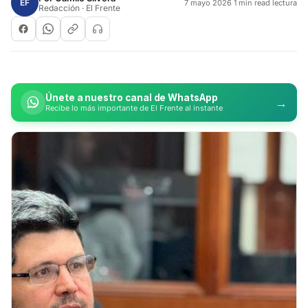
EF
7 mayo 2026
·
1 min read lectura
Redacción · El Frente
Únete a nuestro canal de WhatsApp
→
Recibe lo más importante de El Frente al instante