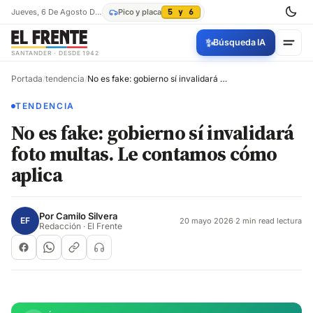
Jueves, 6 De Agosto De 2026
Pico y placa
5 y 6
✨
Búsqueda IA
SANTANDER · DESDE 1942
Portada
/
tendencia
/
No es fake: gobierno sí invalidará foto multas. Le contamos cómo aplica
TENDENCIA
No es fake: gobierno sí invalidará
foto multas. Le contamos cómo
aplica
Por
Camilo Silvera
EF
20 mayo 2026
·
2 min read lectura
Redacción · El Frente