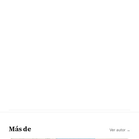
Más de
Ver autor →