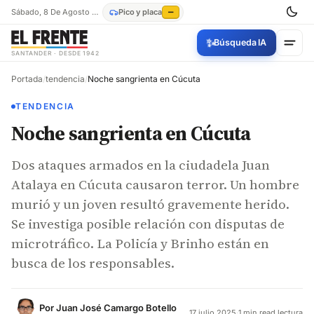
Sábado, 8 De Agosto De 2026
Pico y placa
—
✨
Búsqueda IA
SANTANDER · DESDE 1942
Portada
/
tendencia
/
Noche sangrienta en Cúcuta
TENDENCIA
Noche sangrienta en Cúcuta
Dos ataques armados en la ciudadela Juan
Atalaya en Cúcuta causaron terror. Un hombre
murió y un joven resultó gravemente herido.
Se investiga posible relación con disputas de
microtráfico. La Policía y Brinho están en
busca de los responsables.
Por
Juan José Camargo Botello
17 julio 2025
·
1 min read lectura