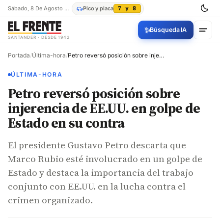
Sábado, 8 De Agosto De 2026
Pico y placa
7 y 8
✨
Búsqueda IA
SANTANDER · DESDE 1942
Portada
/
Última-hora
/
Petro reversó posición sobre injerencia de EE.UU. en golpe de Estado en su contra
ÚLTIMA-HORA
Petro reversó posición sobre
injerencia de EE.UU. en golpe de
Estado en su contra
El presidente Gustavo Petro descarta que
Marco Rubio esté involucrado en un golpe de
Estado y destaca la importancia del trabajo
conjunto con EE.UU. en la lucha contra el
crimen organizado.