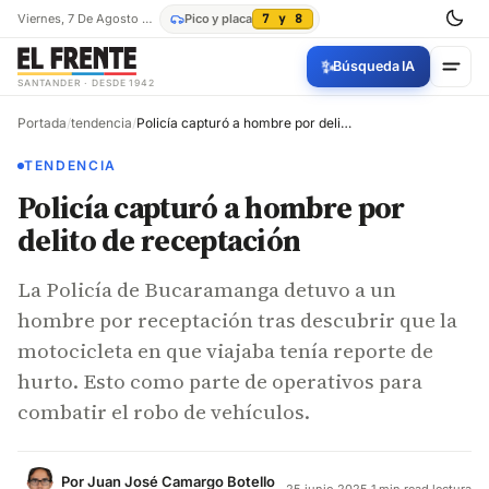
Viernes, 7 De Agosto De 2026
Pico y placa
7 y 8
✨
Búsqueda IA
SANTANDER · DESDE 1942
Portada
/
tendencia
/
Policía capturó a hombre por delito de receptación
TENDENCIA
Policía capturó a hombre por
delito de receptación
La Policía de Bucaramanga detuvo a un
hombre por receptación tras descubrir que la
motocicleta en que viajaba tenía reporte de
hurto. Esto como parte de operativos para
combatir el robo de vehículos.
Por
Juan José Camargo Botello
25 junio 2025
·
1 min read lectura