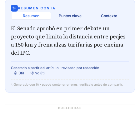
✨
RESUMEN CON IA
Resumen
Puntos clave
Contexto
El Senado aprobó en primer debate un
proyecto que limita la distancia entre peajes
a 150 km y frena alzas tarifarias por encima
del IPC.
Generado a partir del artículo · revisado por redacción
👍 Útil
👎 No útil
✨
Generado con IA · puede contener errores, verifícalo antes de compartir.
PUBLICIDAD