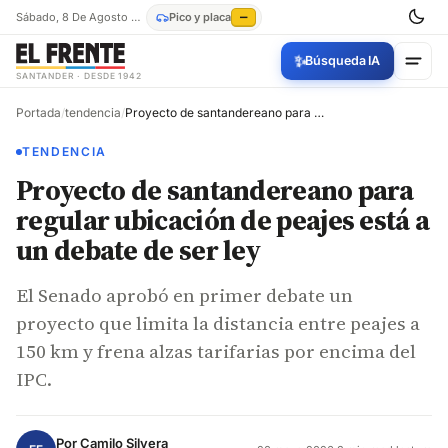
Sábado, 8 De Agosto De 2026
Pico y placa
—
✨
Búsqueda IA
SANTANDER · DESDE 1942
Portada
/
tendencia
/
Proyecto de santandereano para regular ubicación de peajes está a un debate de ser ley
TENDENCIA
Proyecto de santandereano para
regular ubicación de peajes está a
un debate de ser ley
El Senado aprobó en primer debate un
proyecto que limita la distancia entre peajes a
150 km y frena alzas tarifarias por encima del
IPC.
Por
Camilo Silvera