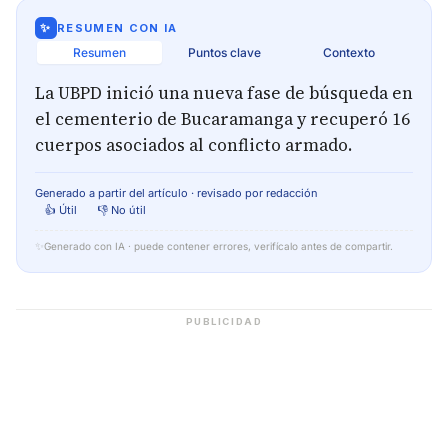
✨
RESUMEN CON IA
Resumen
Puntos clave
Contexto
La UBPD inició una nueva fase de búsqueda en
el cementerio de Bucaramanga y recuperó 16
cuerpos asociados al conflicto armado.
Generado a partir del artículo · revisado por redacción
👍 Útil
👎 No útil
✨
Generado con IA · puede contener errores, verifícalo antes de compartir.
PUBLICIDAD