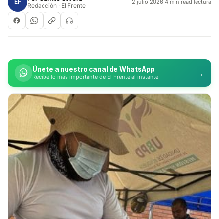
EF
2 julio 2026
·
4 min read lectura
Redacción · El Frente
Únete a nuestro canal de WhatsApp
→
Recibe lo más importante de El Frente al instante