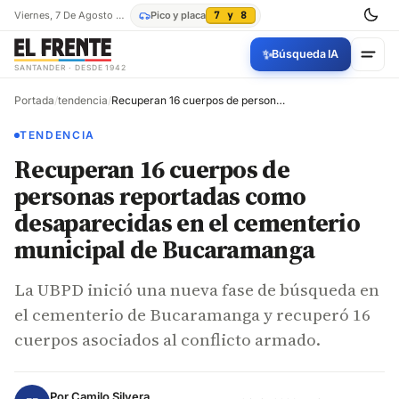
Viernes, 7 De Agosto De 2026
Pico y placa
7 y 8
✨
Búsqueda IA
SANTANDER · DESDE 1942
Portada
/
tendencia
/
Recuperan 16 cuerpos de personas reportadas como desaparecidas en el cementerio municipal de Bucaramanga
TENDENCIA
Recuperan 16 cuerpos de
personas reportadas como
desaparecidas en el cementerio
municipal de Bucaramanga
La UBPD inició una nueva fase de búsqueda en
el cementerio de Bucaramanga y recuperó 16
cuerpos asociados al conflicto armado.
Por
Camilo Silvera