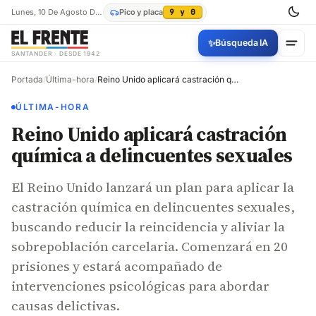
Lunes, 10 De Agosto De 2026
Pico y placa
9 y 0
✨
Búsqueda IA
SANTANDER · DESDE 1942
Portada
/
Última-hora
/
Reino Unido aplicará castración química a delincuentes sexuales
ÚLTIMA-HORA
Reino Unido aplicará castración
química a delincuentes sexuales
El Reino Unido lanzará un plan para aplicar la
castración química en delincuentes sexuales,
buscando reducir la reincidencia y aliviar la
sobrepoblación carcelaria. Comenzará en 20
prisiones y estará acompañado de
intervenciones psicológicas para abordar
causas delictivas.