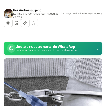
Por
Andrés Quijano
La risa y la denuncia son nuestras
22 mayo 2025
·
2 min read lectura
cartas
Únete a nuestro canal de WhatsApp
→
Recibe lo más importante de El Frente al instante