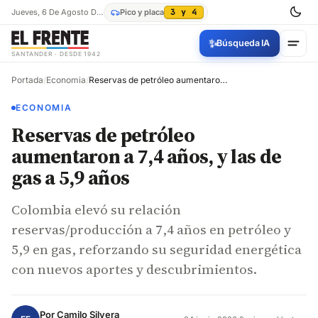
Jueves, 6 De Agosto De 2026
Pico y placa
3 y 4
✨
Búsqueda IA
SANTANDER · DESDE 1942
Portada
/
Economia
/
Reservas de petróleo aumentaron a 7,4 años, y las de gas a 5,9 años
ECONOMIA
Reservas de petróleo
aumentaron a 7,4 años, y las de
gas a 5,9 años
Colombia elevó su relación
reservas/producción a 7,4 años en petróleo y
5,9 en gas, reforzando su seguridad energética
con nuevos aportes y descubrimientos.
Por
Camilo Silvera