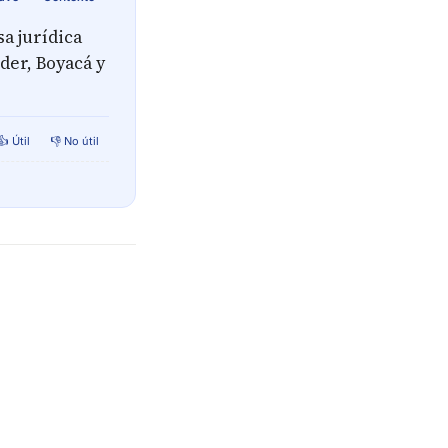
a jurídica
der, Boyacá y
👍 Útil
👎 No útil