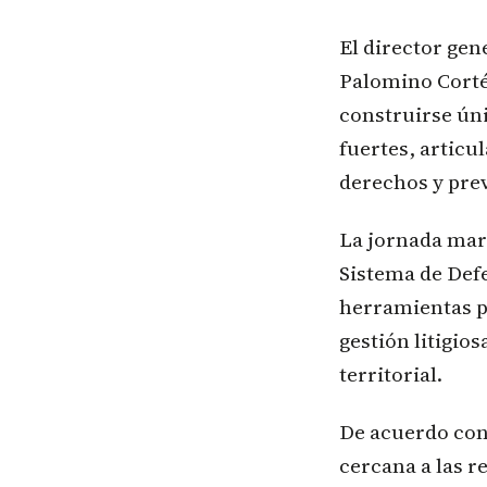
El director gen
Palomino Cortés
construirse ún
fuertes, articu
derechos y prev
La jornada marc
Sistema de Defe
herramientas pa
gestión litigio
territorial.
De acuerdo con 
cercana a las r