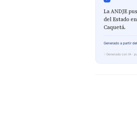
La ANDJE pus
del Estado en
Caquetá.
Generado a partir del
✨
Generado con IA · pu