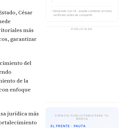
 Estado, César
✨
Generado con IA · puede contener errores,
verifícalo antes de compartir.
puede
itoriales más
PUBLICIDAD
cos, garantizar
ecimiento del
iendo
miento de la
s con enfoque
nsa jurídica más
ESPACIO PUBLICITARIO PARA TU
MARCA
 fortalecimiento
EL FRENTE · PAUTA