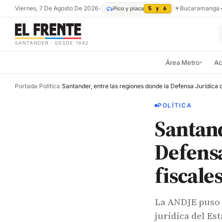
Viernes, 7 De Agosto De 2026
•
☀
Bucaramanga
Pico y placa
5 y 6
SANTANDER · DESDE 1942
Área Metro
Ac
▾
Portada
/
Política
/
POLÍTICA
Santand
Defensa
fiscale
La ANDJE puso 
jurídica del Es