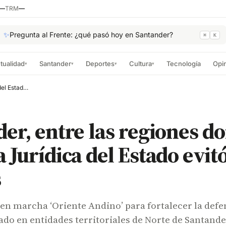
—
TRM
—
✨
Pregunta al Frente: ¿qué pasó hoy en Santander?
⌘
K
tualidad
Santander
Deportes
Cultura
Tecnología
Opi
▾
▾
▾
▾
Santander, entre las regiones donde la Defensa Jurídica del Estado evitó daños fiscales
er, entre las regiones do
 Jurídica del Estado evit
s
en marcha ‘Oriente Andino’ para fortalecer la defe
tado en entidades territoriales de Norte de Santande