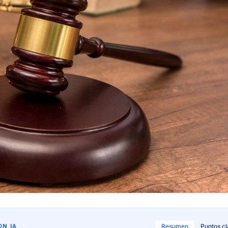
N IA
Resumen
Puntos c