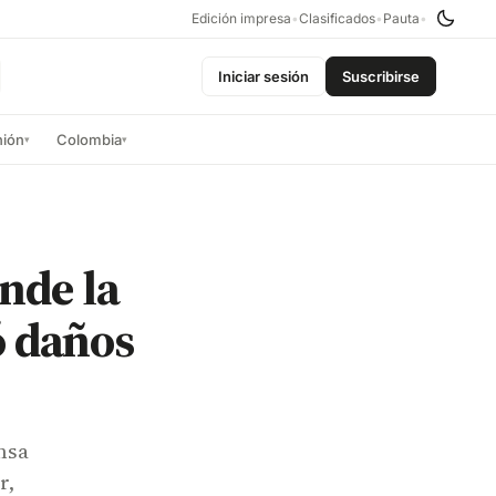
Edición impresa
•
Clasificados
•
Pauta
•
Iniciar sesión
Suscribirse
nión
Colombia
▾
▾
nde la
ó daños
nsa
r,