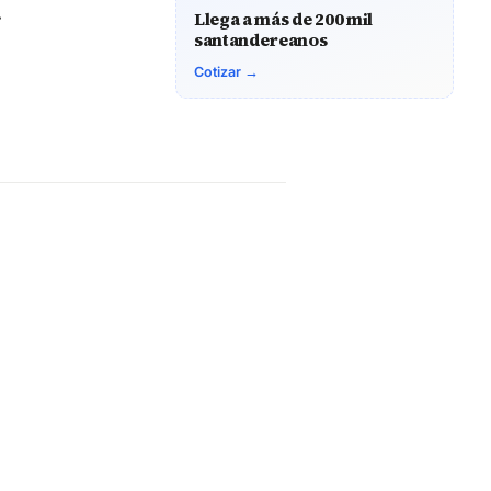
.
Llega a más de 200 mil
santandereanos
Cotizar →