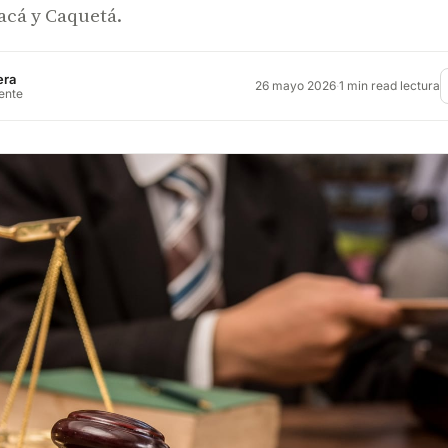
acá y Caquetá.
era
26 mayo 2026
·
1 min read lectura
rente