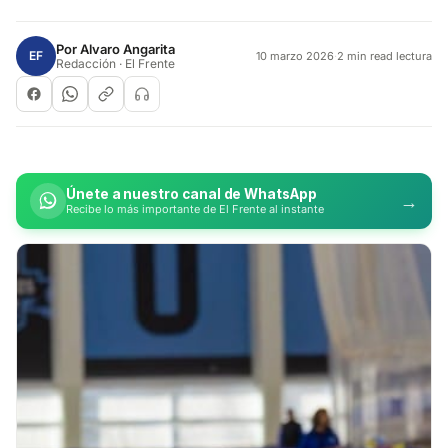
Por
Alvaro Angarita
EF
10 marzo 2026
·
2 min read lectura
Redacción · El Frente
Únete a nuestro canal de WhatsApp
→
Recibe lo más importante de El Frente al instante