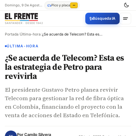
Domingo, 9 De Agosto De 2026
Pico y placa
—
✨
Búsqueda IA
SANTANDER · DESDE 1942
Portada
/
Última-hora
/
¿Se acuerda de Telecom? Esta es la estrategia de Petro para revivirla
ÚLTIMA-HORA
¿Se acuerda de Telecom? Esta es
la estrategia de Petro para
revivirla
El presidente Gustavo Petro planea revivir
Telecom para gestionar la red de fibra óptica
en Colombia, financiando el proyecto con la
venta de acciones del Estado en Telefónica.
Por
Camilo Silvera