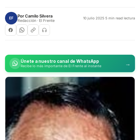
Por
Camilo Silvera
EF
10 julio 2025
·
5 min read lectura
Redacción · El Frente
Únete a nuestro canal de WhatsApp
→
Recibe lo más importante de El Frente al instante