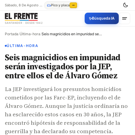
Sábado, 8 De Agosto De 2026
Pico y placa
—
✨
Búsqueda IA
SANTANDER · DESDE 1942
Portada
/
Última-hora
/
Seis magnicidios en impunidad serán investigados por la JEP, entre ellos el de Álvaro Gómez
ÚLTIMA-HORA
Seis magnicidios en impunidad
serán investigados por la JEP,
entre ellos el de Álvaro Gómez
La JEP investigará los presuntos homicidios
cometidos por las Farc-EP, incluyendo el de
Álvaro Gómez. Aunque la justicia ordinaria no
ha esclarecido estos casos en 30 años, la JEP
encontró hipótesis de responsabilidad de la
guerrilla y ha declarado su competencia.