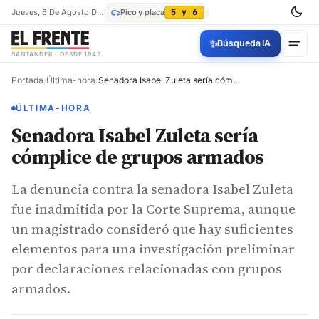
Jueves, 6 De Agosto De 2026
Pico y placa
5 y 6
✨
Búsqueda IA
SANTANDER · DESDE 1942
Portada
/
Última-hora
/
Senadora Isabel Zuleta sería cómplice de grupos armados
ÚLTIMA-HORA
Senadora Isabel Zuleta sería
cómplice de grupos armados
La denuncia contra la senadora Isabel Zuleta
fue inadmitida por la Corte Suprema, aunque
un magistrado consideró que hay suficientes
elementos para una investigación preliminar
por declaraciones relacionadas con grupos
armados.