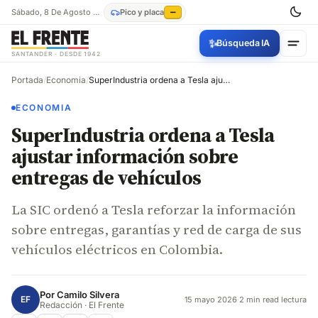
Sábado, 8 De Agosto De 2026
Pico y placa
—
✨
Búsqueda IA
SANTANDER · DESDE 1942
Portada
/
Economia
/
SuperIndustria ordena a Tesla ajustar información sobre entregas de vehículos
ECONOMIA
SuperIndustria ordena a Tesla
ajustar información sobre
entregas de vehículos
La SIC ordenó a Tesla reforzar la información
sobre entregas, garantías y red de carga de sus
vehículos eléctricos en Colombia.
Por
Camilo Silvera
EF
15 mayo 2026
·
2 min read lectura
Redacción · El Frente