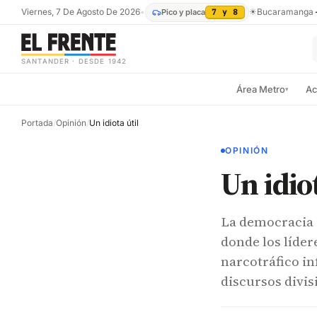
Viernes, 7 De Agosto De 2026
•
☀
Bucaramanga
Pico y placa
7 y 8
SANTANDER · DESDE 1942
Área Metro
Ac
▾
Portada
/
Opinión
/
Un idiota útil
OPINIÓN
Un idiot
La democracia e
donde los líder
narcotráfico i
discursos divis