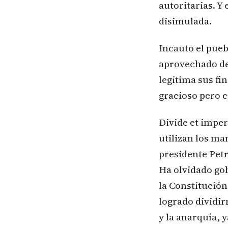
autoritarias. Y
disimulada.
Incauto el pue
aprovechado de 
legitima sus fi
gracioso pero c
Divide et imper
utilizan los ma
presidente Petr
Ha olvidado gob
la Constitució
logrado dividir
y la anarquía, 