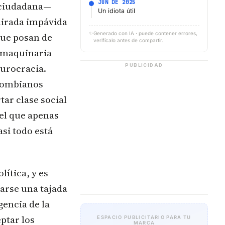
JUN DE 2025
a ciudadana—
Un idiota útil
mirada impávida
✨
Generado con IA · puede contener errores,
que posan de
verifícalo antes de compartir.
a maquinaria
burocracia.
PUBLICIDAD
olombianos
tar clase social
 el que apenas
si todo está
ítica, y es
rarse una tajada
igencia de la
eptar los
ESPACIO PUBLICITARIO PARA TU
MARCA