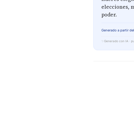
elecciones, m
poder.
Generado a partir del
✨
Generado con IA · pu