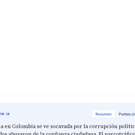
N IA
Resumen
Puntos c
 en Colombia se ve socavada por la corrupción polític
dos abusaron de la confianza ciudadana. El narcotráfico