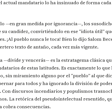
 el actual mandatario lo ha insinuado de forma cad
blo —en gran medida por ignorancia—, los susodich
su candidez, convirtiéndolo en ese “idiota útil” que
nes. ¡Al pueblo nunca le toca! Bien lo dijo Salom Bec
ertero texto de antaño, cada vez más vigente.
a —divide y vencerás— es la estratagema clásica q
ndatarios de estas latitudes. Es exactamente lo que
o, sin miramiento alguno por el “pueblo” al que di
ernar para todos y ha ignorado la división de pod
n. Con discursos incendiarios y populismos trasnoc
nos. La retórica del pseudointelectual resentido, qu
ya cobra consecuencias.