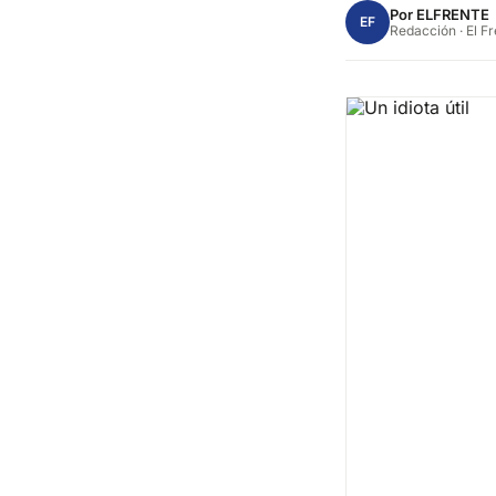
Por
ELFRENTE
EF
Redacción · El F