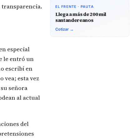
 transparencia.
EL FRENTE · PAUTA
Llega a más de 200 mil
santandereanos
Cotizar →
en especial
e le entró un
lo escribí en
o vea; esta vez
e su señora
odean al actual
aciones del
pretensiones