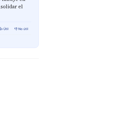
solidar el
👍 Útil
👎 No útil