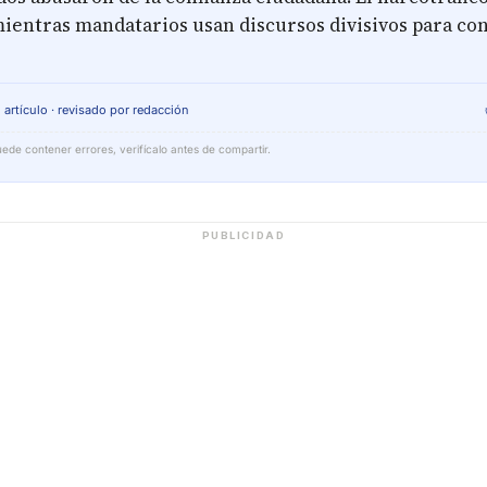
ientras mandatarios usan discursos divisivos para con
 artículo · revisado por redacción
ede contener errores, verifícalo antes de compartir.
PUBLICIDAD