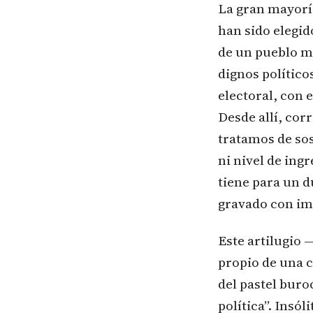
La gran mayorí
han sido elegi
de un pueblo m
dignos político
electoral, con 
Desde allí, co
tratamos de sos
ni nivel de ing
tiene para un d
gravado con im
Este artilugio 
propio de una c
del pastel buroc
política”. Insól