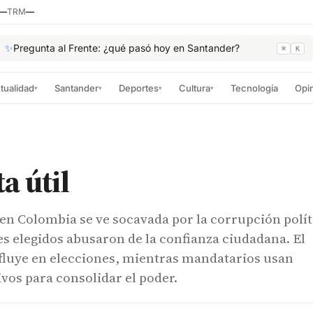
—
TRM
—
✨
Pregunta al Frente: ¿qué pasó hoy en Santander?
⌘
K
tualidad
Santander
Deportes
Cultura
Tecnología
Opi
▾
▾
▾
▾
a útil
n Colombia se ve socavada por la corrupción polít
es elegidos abusaron de la confianza ciudadana. El
nfluye en elecciones, mientras mandatarios usan
ivos para consolidar el poder.