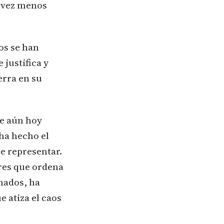
a vez menos
os se han
 justifica y
erra en su
ue aún hoy
 ha hecho el
ce representar.
eres que ordena
hados, ha
e atiza el caos