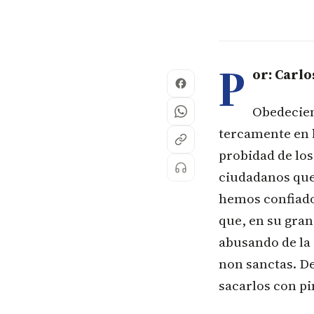
P
or: Carlo
Obedecien
tercamente en la
probidad de los
ciudadanos que 
hemos confiado
que, en su gra
abusando de la 
non sanctas. De
sacarlos con pi