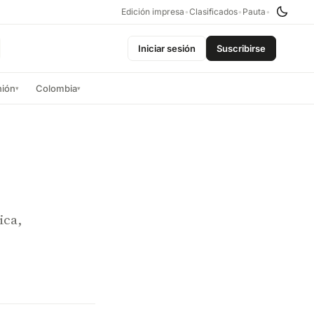
Edición impresa
•
Clasificados
•
Pauta
•
Iniciar sesión
Suscribirse
nión
Colombia
▾
▾
ica,